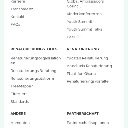
Karriere
Global Ambassadors
Council
Transparenz
Kinderkonferenzen
Kontakt
Youth Summit
FAQs
Youth Summit Talks
Das FÖJ
RENATURIERUNGSTOOLS
RENATURIERUNG
Renaturierungsorganisation
Yucatán Renaturierung
en
Andalucia Renaturierung
Renaturierungs Beratung
Plant-for-Ghana
Renaturierungsplatform
Renaturierungsvorfälle
TreeMapper
FireAlert
Standards
ANDERE
PARTNERSCHAFT
Anmelden
Partnerschaftsoptionen