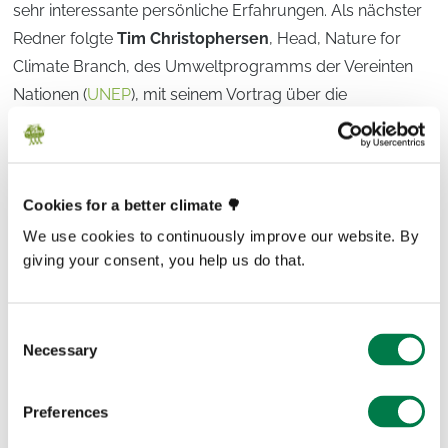
sehr interessante persönliche Erfahrungen. Als nächster
Redner folgte
Tim Christophersen
, Head, Nature for
Climate Branch, des Umweltprogramms der Vereinten
Nationen (
UNEP
), mit seinem Vortrag über die
Wiederherstellung von Ökosystemen, Aufforstung und
die UN-Dekade.
Nach diesen beiden starken Vorträgen hatten die
Cookies for a better climate 🌳
Teilnehmenden die Möglichkeit, in verschiedenen
We use cookies to continuously improve our website. By
Gruppenarbeiten zu Social-Media-Kampagnen, lokalen
giving your consent, you help us do that.
Aktivitäten und Vor-Ort-Aktionen bei Veranstaltungen
aktiv zu werden. Auf diese Workshops folgte eine
Consent
Präsentation von
Frithjof Finkbeiner
, der einen Überblick
Necessary
Selection
über die Vision von Plant-for-the-Planet gab und unser
neues hauptamtliches Vorstandsmitglied,
Dr. Thilo
Preferences
Pfletschinger
, der im Januar 2022 zu Plant-for-the-