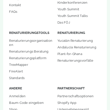
Kinderkonferenzen
Kontakt
Youth Summit
FAQs
Youth Summit Talks
Das FÖJ
RENATURIERUNGSTOOLS
RENATURIERUNG
Renaturierungsorganisation
Yucatán Renaturierung
en
Andalucia Renaturierung
Renaturierungs Beratung
Plant-for-Ghana
Renaturierungsplatform
Renaturierungsvorfälle
TreeMapper
FireAlert
Standards
ANDERE
PARTNERSCHAFT
Anmelden
Partnerschaftsoptionen
Baum-Code eingeben
Shopify App
Shop
Unternehmenswald