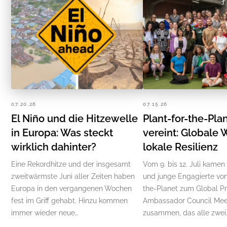
07.20.26
07.15.26
El Niño und die Hitzewelle
Plant-for-the-Pla
in Europa: Was steckt
vereint: Globale 
wirklich dahinter?
lokale Resilienz
Eine Rekordhitze und der insgesamt
Vom 9. bis 12. Juli kamen
zweitwärmste Juni aller Zeiten haben
und junge Engagierte von
Europa in den vergangenen Wochen
the-Planet zum Global P
fest im Griff gehabt. Hinzu kommen
Ambassador Council Mee
immer wieder neue…
zusammen, das alle zwei