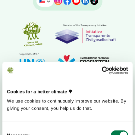
Cookies for a better climate 🌳
DAROVACÍ BANKOVNÍ ÚČET
We use cookies to continuously improve our website. By
giving your consent, you help us do that.
Sozialbank, München
Consent