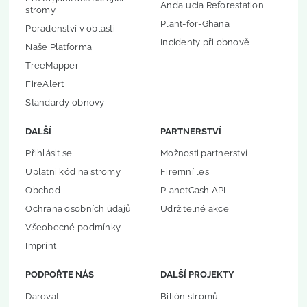
Andalucia Reforestation
stromy
Plant-for-Ghana
Poradenství v oblasti
Incidenty při obnově
Naše Platforma
TreeMapper
FireAlert
Standardy obnovy
DALŠÍ
PARTNERSTVÍ
Přihlásit se
Možnosti partnerství
Uplatni kód na stromy
Firemní les
Obchod
PlanetCash API
Ochrana osobních údajů
Udržitelné akce
Všeobecné podmínky
Imprint
PODPOŘTE NÁS
DALŠÍ PROJEKTY
Darovat
Bilión stromů