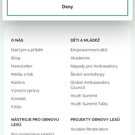
světě máme, a zasadit další 1 bilion stromů, na který
Deny
máme na světě místo.
O NÁS
DĚTI A MLÁDEŽ
Náš tým a příběh
Empowerment dětí
Blog
Akademie
Newsletter
Nápady pro Ambasadory
Média a tisk
Školní workshopy
Kariéra
Global Ambassadors
Council
Výroční zprávy
Youth Summit
Kontakt
Youth Summit Talks
FAQs
NÁSTROJE PRO OBNOVU
PROJEKTY OBNOVY LESŮ
LESŮ
Yucatán Restoration
Pro organizace sázející