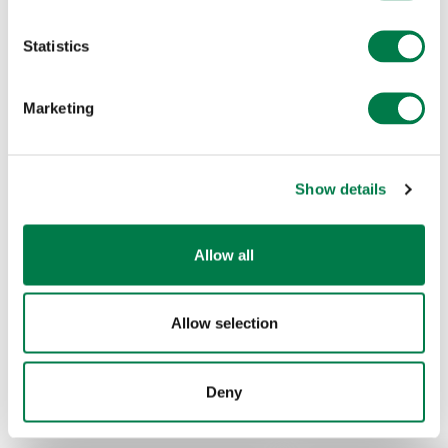
Statistics
Marketing
This article is over a year old and may not reflect
latest facts and figures. If you have any questions,
Show details
please contact
media@plant-for-the-planet.org
Allow all
Allow selection
Prev
Next
Deny