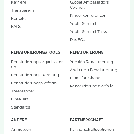
Karriere
Global Ambassadors
Council
Transparenz
Kinderkonferenzen
Kontakt
Youth Summit
FAQs
Youth Summit Talks
Das FÖJ
RENATURIERUNGSTOOLS
RENATURIERUNG
Renaturierungsorganisation
Yucatán Renaturierung
en
Andalucia Renaturierung
Renaturierungs Beratung
Plant-for-Ghana
Renaturierungsplatform
Renaturierungsvorfälle
TreeMapper
FireAlert
Standards
ANDERE
PARTNERSCHAFT
Anmelden
Partnerschaftsoptionen