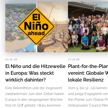
07.20.26
07.15.26
El Niño und die Hitzewelle
Plant-for-the-Pla
in Europa: Was steckt
vereint: Globale 
wirklich dahinter?
lokale Resilienz
Eine Rekordhitze und der insgesamt
Vom 9. bis 12. Juli kamen
zweitwärmste Juni aller Zeiten haben
und junge Engagierte von
Europa in den vergangenen Wochen
the-Planet zum Global P
fest im Griff gehabt. Hinzu kommen
Ambassador Council Mee