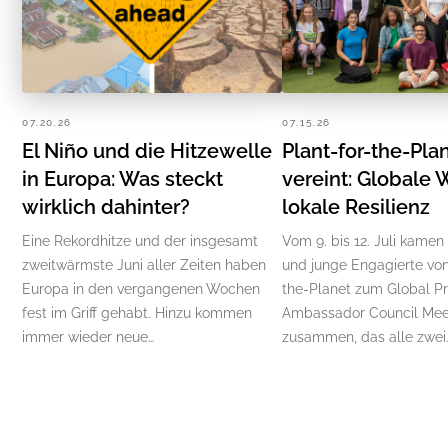
07.20.26
07.15.26
El Niño und die Hitzewelle
Plant-for-the-Pla
in Europa: Was steckt
vereint: Globale 
wirklich dahinter?
lokale Resilienz
Eine Rekordhitze und der insgesamt
Vom 9. bis 12. Juli kamen
zweitwärmste Juni aller Zeiten haben
und junge Engagierte von
Europa in den vergangenen Wochen
the-Planet zum Global P
fest im Griff gehabt. Hinzu kommen
Ambassador Council Mee
immer wieder neue…
zusammen, das alle zwei