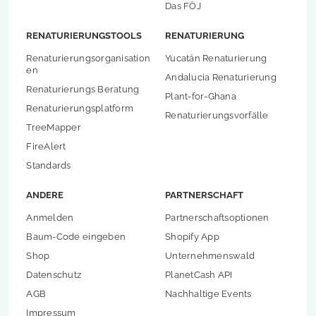
Das FÖJ
RENATURIERUNGSTOOLS
RENATURIERUNG
Renaturierungsorganisation
Yucatán Renaturierung
en
Andalucia Renaturierung
Renaturierungs Beratung
Plant-for-Ghana
Renaturierungsplatform
Renaturierungsvorfälle
TreeMapper
FireAlert
Standards
ANDERE
PARTNERSCHAFT
Anmelden
Partnerschaftsoptionen
Baum-Code eingeben
Shopify App
Shop
Unternehmenswald
Datenschutz
PlanetCash API
AGB
Nachhaltige Events
Impressum