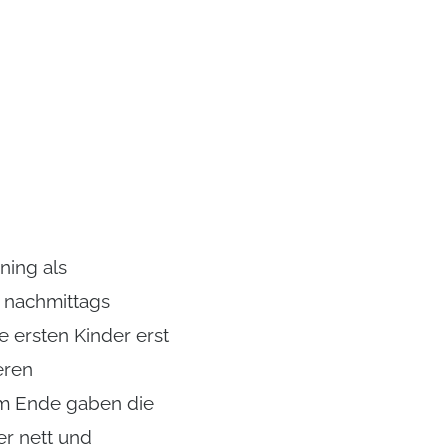
ning als
 nachmittags
e ersten Kinder erst
eren
Am Ende gaben die
r nett und