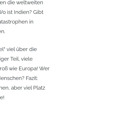
en die weltweiten
o ist Indien? Gibt
tastrophen in
en.
" viel über die
er Teil, viele
groß wie Europa! Wer
enschen? Fazit:
en, aber viel Platz
e!