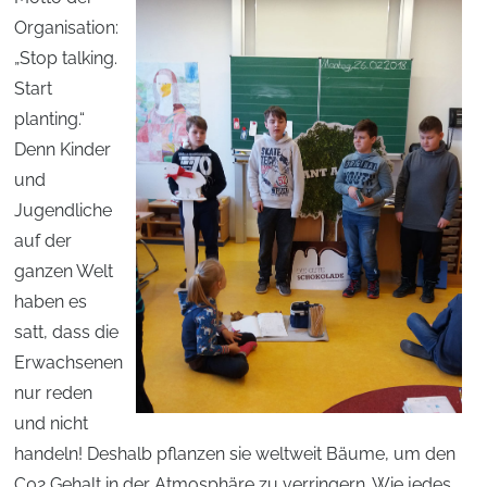
Organisation:
„Stop talking.
Start
planting.“
Denn Kinder
und
Jugendliche
auf der
ganzen Welt
haben es
satt, dass die
Erwachsenen
nur reden
und nicht
handeln! Deshalb pflanzen sie weltweit Bäume, um den
C02 Gehalt in der Atmosphäre zu verringern. Wie jedes