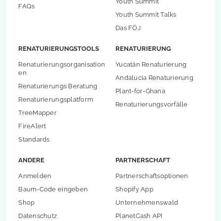
Youth Summit
FAQs
Youth Summit Talks
Das FÖJ
RENATURIERUNGSTOOLS
RENATURIERUNG
Renaturierungsorganisation
Yucatán Renaturierung
en
Andalucia Renaturierung
Renaturierungs Beratung
Plant-for-Ghana
Renaturierungsplatform
Renaturierungsvorfälle
TreeMapper
FireAlert
Standards
ANDERE
PARTNERSCHAFT
Anmelden
Partnerschaftsoptionen
Baum-Code eingeben
Shopify App
Shop
Unternehmenswald
Datenschutz
PlanetCash API