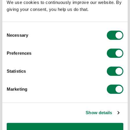
We use cookies to continuously improve our website. By
giving your consent, you help us do that.
Die Ergebnisse der Arbeit in Schulgruppen wurden,
Consent
Necessary
Selection
neben der verkürzten Version des Akademie-Vortrags, in
der Abendveranstaltung Familie und Freunden
Preferences
präsentiert.
Statistics
Marketing
Show details