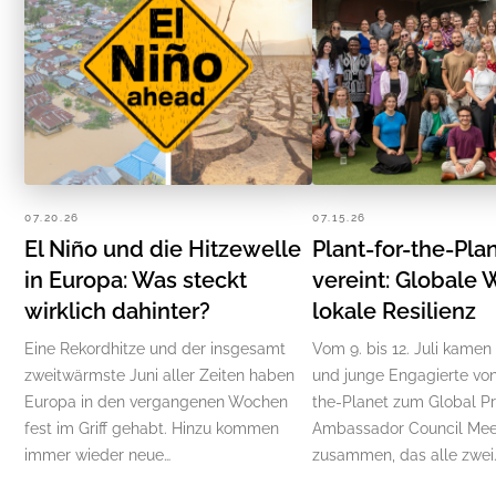
07.20.26
07.15.26
El Niño und die Hitzewelle
Plant-for-the-Pla
in Europa: Was steckt
vereint: Globale 
wirklich dahinter?
lokale Resilienz
Eine Rekordhitze und der insgesamt
Vom 9. bis 12. Juli kamen
zweitwärmste Juni aller Zeiten haben
und junge Engagierte von
Europa in den vergangenen Wochen
the-Planet zum Global P
fest im Griff gehabt. Hinzu kommen
Ambassador Council Mee
immer wieder neue…
zusammen, das alle zwei