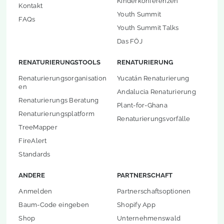
Kinderkonferenzen
Kontakt
Youth Summit
FAQs
Youth Summit Talks
Das FÖJ
RENATURIERUNGSTOOLS
RENATURIERUNG
Renaturierungsorganisation
Yucatán Renaturierung
en
Andalucia Renaturierung
Renaturierungs Beratung
Plant-for-Ghana
Renaturierungsplatform
Renaturierungsvorfälle
TreeMapper
FireAlert
Standards
ANDERE
PARTNERSCHAFT
Anmelden
Partnerschaftsoptionen
Baum-Code eingeben
Shopify App
Shop
Unternehmenswald