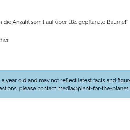
ch die Anzahl somit auf über 184 gepflanzte Bäume!"
cher
r a year old and may not reflect latest facts and figu
stions, please contact
media@plant-for-the-planet.