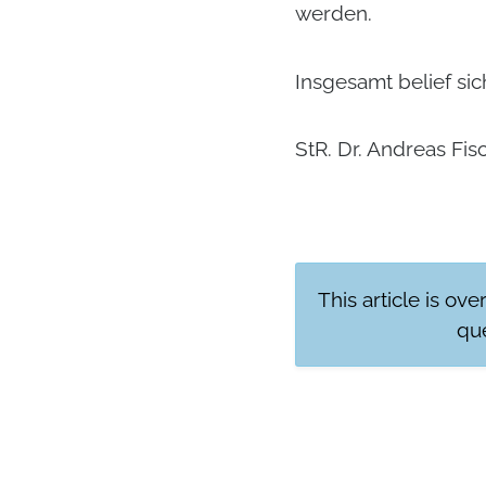
werden.
Insgesamt belief si
StR. Dr. Andreas Fis
This article is ove
que