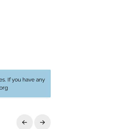
res. If you have any
org
Prev
Next