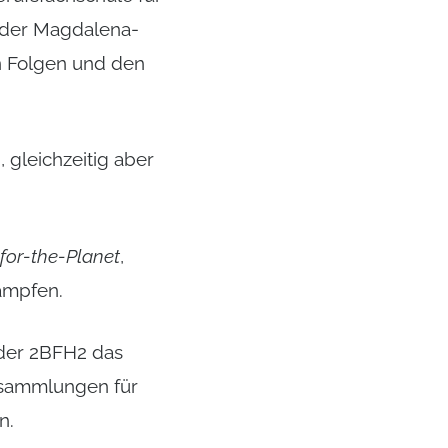
der Magdalena-
n Folgen und den
 gleichzeitig aber
for-the-Planet
,
kämpfen.
 der 2BFH2 das
nsammlungen für
n.