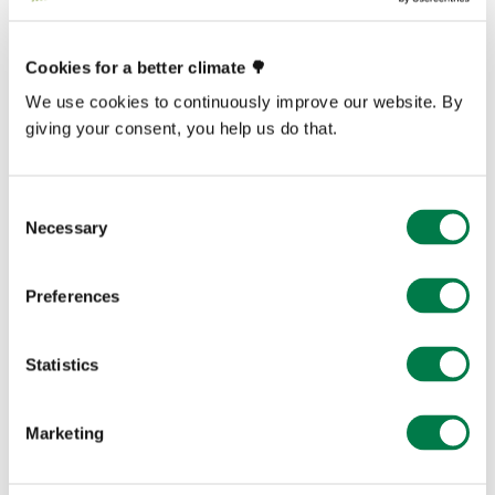
vorher allgemein gesammelten Ideen für die eigene
Schule zurechtgeschneidert werden: „Was wollen wir an
Cookies for a better climate 🌳
unserer Schule machen, wer übernimmt welche
We use cookies to continuously improve our website. By
Aufgabe und bis wann wollen wir unsere Ziele erreicht
giving your consent, you help us do that.
haben?“
Consent
Die Ergebnisse der Arbeit in Schulgruppen wurden,
Necessary
Selection
neben der verkürzten Version des Akademie-Vortrags, in
der Abendveranstaltung der Familie und Freunden
Preferences
präsentiert.
Statistics
Marketing