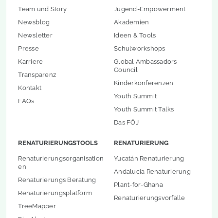
Team und Story
Jugend-Empowerment
Newsblog
Akademien
Newsletter
Ideen & Tools
Presse
Schulworkshops
Karriere
Global Ambassadors
Council
Transparenz
Kinderkonferenzen
Kontakt
Youth Summit
FAQs
Youth Summit Talks
Das FÖJ
RENATURIERUNGSTOOLS
RENATURIERUNG
Renaturierungsorganisation
Yucatán Renaturierung
en
Andalucia Renaturierung
Renaturierungs Beratung
Plant-for-Ghana
Renaturierungsplatform
Renaturierungsvorfälle
TreeMapper