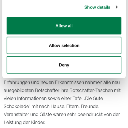
Show details
Allow all
Nach einem langen ereignisreichen und freudigen Tag
Allow selection
erhielten die 78 Teilnehmer zum Abschluss von den
Moderatoren endlich ihre Urkunde, welche sie als
Deny
Botschafter für Klimagerechtigkeit auszeichnet. Ein
interessanter Tag ging damit zu Ende. Neben den vielen
Erfahrungen und neuen Erkenntnissen nahmen alle neu
ausgebildeten Botschafter ihre Botschafter-Taschen mit
vielen Informationen sowie einer Tafel „Die Gute
Schokolade“ mit nach Hause. Eltern, Freunde,
Veranstalter und Gäste waren sehr beeindruckt von der
Leistung der Kinder.