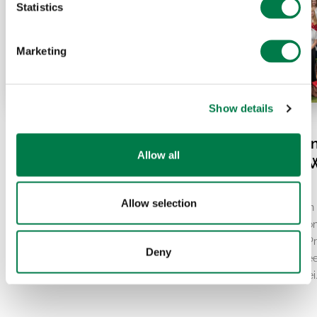
Statistics
Marketing
Show details
07.20.26
07.15.26
El Niño und die Hitzewelle
Plant-for-the-Pla
Allow all
in Europa: Was steckt
vereint: Globale 
wirklich dahinter?
lokale Resilienz
Allow selection
Eine Rekordhitze und der insgesamt
Vom 9. bis 12. Juli kamen
zweitwärmste Juni aller Zeiten haben
und junge Engagierte von
Europa in den vergangenen Wochen
the-Planet zum Global P
Deny
fest im Griff gehabt. Hinzu kommen
Ambassador Council Mee
immer wieder neue…
zusammen, das alle zwei