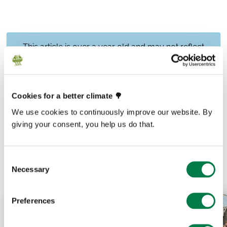
This article is over a year old and may not reflect
latest facts and figures. If you have any questions,
please contact
media@plant-for-the-planet.org
Cookies for a better climate 🌳
We use cookies to continuously improve our website. By
giving your consent, you help us do that.
Prev
Next
Consent
Necessary
Selection
Preferences