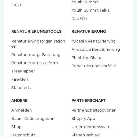
Youth Summit
FAQs
Youth Summit Talks
Das FÖJ
RENATURIERUNGSTOOLS
RENATURIERUNG
Renaturierungsorganisation
Yucatán Renaturierung
en
Andalucia Renaturierung
Renaturierungs Beratung
Plant-for-Ghana
Renaturierungsplatform
Renaturierungsvorfälle
TreeMapper
FireAlert
Standards
ANDERE
PARTNERSCHAFT
Anmelden
Partnerschaftsoptionen
Baum-Code eingeben
Shopify App
Shop
Unternehmenswald
Datenschutz
PlanetCash API