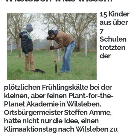
15 Kinder
aus über
7
Schulen
trotzten
der
plötzlichen Frühlingskälte bei der
kleinen, aber feinen Plant-for-the-
Planet Akademie in Wilsleben.
Ortsbürgermeister Steffen Amme,
hatte nicht nur die Idee, einen
Klimaaktionstag nach Wilsleben zu