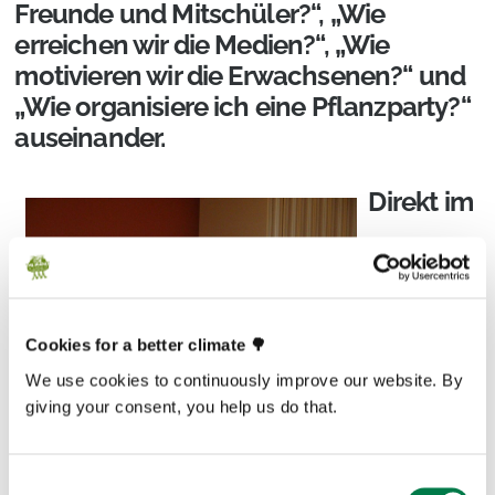
Freunde und Mitschüler?“, „Wie
erreichen wir die Medien?“, „Wie
motivieren wir die Erwachsenen?“ und
„Wie organisiere ich eine Pflanzparty?“
auseinander.
Direkt im
Cookies for a better climate 🌳
We use cookies to continuously improve our website. By
giving your consent, you help us do that.
Anschluss planten die Kinder in
Consent