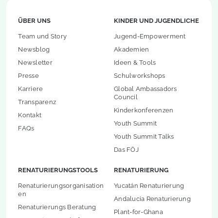
ÜBER UNS
KINDER UND JUGENDLICHE
Team und Story
Jugend-Empowerment
Newsblog
Akademien
Newsletter
Ideen & Tools
Presse
Schulworkshops
Karriere
Global Ambassadors
Council
Transparenz
Kinderkonferenzen
Kontakt
Youth Summit
FAQs
Youth Summit Talks
Das FÖJ
RENATURIERUNGSTOOLS
RENATURIERUNG
Renaturierungsorganisation
Yucatán Renaturierung
en
Andalucia Renaturierung
Renaturierungs Beratung
Plant-for-Ghana