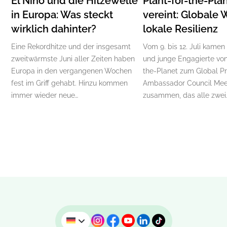
El Niño und die Hitzewelle
Plant-for-the-Pla
in Europa: Was steckt
vereint: Globale 
wirklich dahinter?
lokale Resilienz
Eine Rekordhitze und der insgesamt
Vom 9. bis 12. Juli kamen
zweitwärmste Juni aller Zeiten haben
und junge Engagierte von
Europa in den vergangenen Wochen
the-Planet zum Global P
fest im Griff gehabt. Hinzu kommen
Ambassador Council Mee
immer wieder neue…
zusammen, das alle zwei