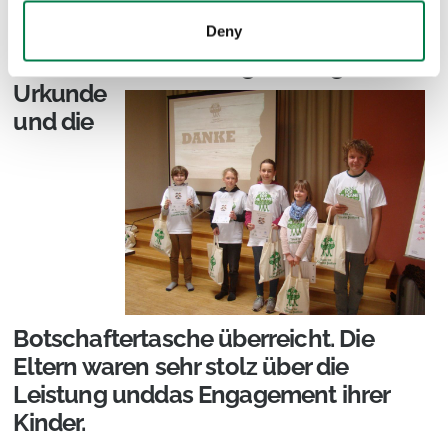
Klimaschutzprojekten zu unterstützen,
Deny
bekamen alle 15 nun neu ernannten
Botschafter für
Klimagerechtigkeit ihre
Urkunde
und die
Botschaftertasche überreicht. Die
Eltern waren sehr stolz über die
Leistung unddas Engagement ihrer
Kinder.