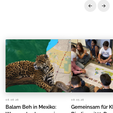
Prev
Next
08.06.26
08.05.26
Balam Beh in Mexiko:
Gemeinsam für K