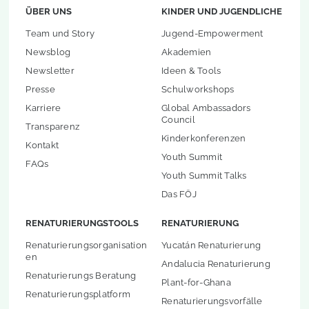
ÜBER UNS
KINDER UND JUGENDLICHE
Team und Story
Jugend-Empowerment
Newsblog
Akademien
Newsletter
Ideen & Tools
Presse
Schulworkshops
Karriere
Global Ambassadors
Council
Transparenz
Kinderkonferenzen
Kontakt
Youth Summit
FAQs
Youth Summit Talks
Das FÖJ
RENATURIERUNGSTOOLS
RENATURIERUNG
Renaturierungsorganisation
Yucatán Renaturierung
en
Andalucia Renaturierung
Renaturierungs Beratung
Plant-for-Ghana
Renaturierungsplatform
Renaturierungsvorfälle