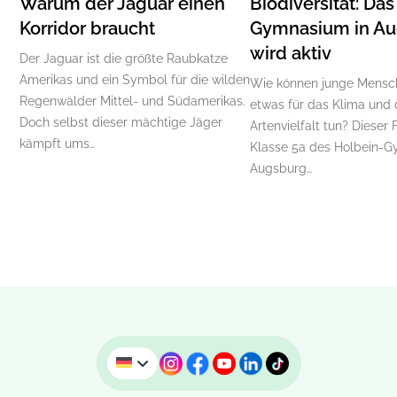
Warum der Jaguar einen
Biodiversität: Da
Korridor braucht
Gymnasium in A
wird aktiv
Der Jaguar ist die größte Raubkatze
Amerikas und ein Symbol für die wilden
Wie können junge Mensc
Regenwälder Mittel- und Südamerikas.
etwas für das Klima und 
Doch selbst dieser mächtige Jäger
Artenvielfalt tun? Dieser 
kämpft ums…
Klasse 5a des Holbein-G
Augsburg…