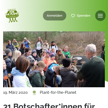
Anmelden
Spenden
19. März 2020
Plant-for-the-Planet
31 Botschafter*innen für