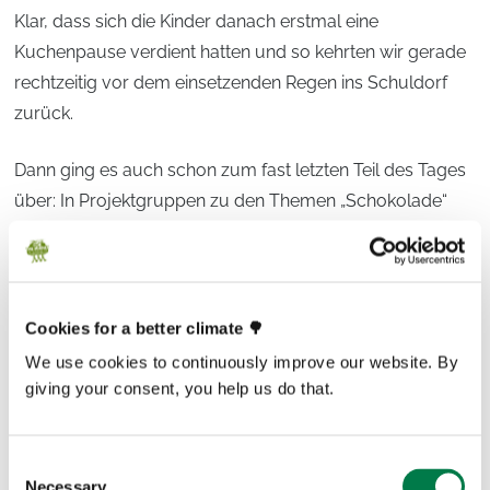
Klar, dass sich die Kinder danach erstmal eine
Kuchenpause verdient hatten und so kehrten wir gerade
rechtzeitig vor dem einsetzenden Regen ins Schuldorf
zurück.
Dann ging es auch schon zum fast letzten Teil des Tages
über: In Projektgruppen zu den Themen „Schokolade“
und „Bäume pflanzen“ überlegten die Kinder, was sie
über die Akademie hinaus für größere und kleinere
Aktionen im Sinne von Plan-for-the-Planet machen
könnten. Eine dritte Gruppe bereitete einen kurzen
Cookies for a better climate 🌳
Vortrag vor, um auch den Eltern erzählen zu können, was
We use cookies to continuously improve our website. By
sie heute erlebt und gelernt hatten.
giving your consent, you help us do that.
Consent
Necessary