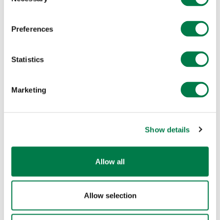
Selection
Preferences
Statistics
Marketing
Und schließlich, nach dem Vortrag und der Präsentation
Show details
der Projektideen, wurden die 31 Teilnehmer*innen zu
Botscahfter*innen für Klimagerechtigkeit ernannt und
Allow all
bekamen eine Tasche mit viel Lesestoff zum Thema
Bäume pflanzen und der Klimakrise geschenkt.
Allow selection
An dieser Stelle gilt ein ganz großer Dank an die vielen