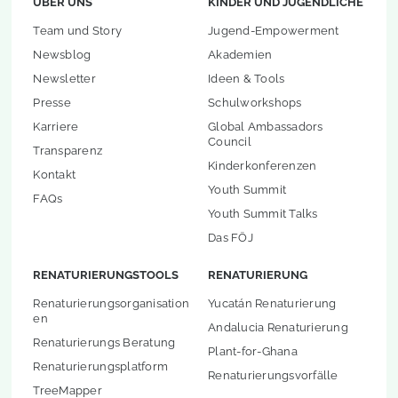
ÜBER UNS
KINDER UND JUGENDLICHE
Team und Story
Jugend-Empowerment
Newsblog
Akademien
Newsletter
Ideen & Tools
Presse
Schulworkshops
Karriere
Global Ambassadors
Council
Transparenz
Kinderkonferenzen
Kontakt
Youth Summit
FAQs
Youth Summit Talks
Das FÖJ
RENATURIERUNGSTOOLS
RENATURIERUNG
Renaturierungsorganisation
Yucatán Renaturierung
en
Andalucia Renaturierung
Renaturierungs Beratung
Plant-for-Ghana
Renaturierungsplatform
Renaturierungsvorfälle
TreeMapper