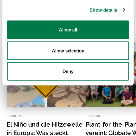
Prev
Next
Show details
Allow all
Allow selection
Deny
07.20.26
07.15.26
El Niño und die Hitzewelle
Plant-for-the-Pla
in Europa: Was steckt
vereint: Globale 