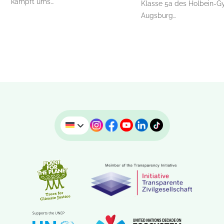
kämpft ums…
Klasse 5a des Holbein-G
Augsburg…