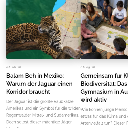
08.06.26
08.05.26
Balam Beh in Mexiko:
Gemeinsam für K
Warum der Jaguar einen
Biodiversität: Da
Korridor braucht
Gymnasium in A
wird aktiv
Der Jaguar ist die größte Raubkatze
Amerikas und ein Symbol für die wilden
Wie können junge Mensc
Regenwälder Mittel- und Südamerikas.
etwas für das Klima und 
Doch selbst dieser mächtige Jäger
Artenvielfalt tun? Dieser 