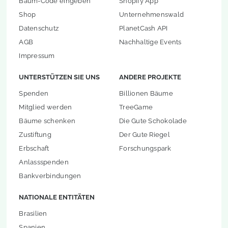
Baum-Code eingeben
Shopify App
Shop
Unternehmenswald
Datenschutz
PlanetCash API
AGB
Nachhaltige Events
Impressum
UNTERSTÜTZEN SIE UNS
ANDERE PROJEKTE
Spenden
Billionen Bäume
Mitglied werden
TreeGame
Bäume schenken
Die Gute Schokolade
Zustiftung
Der Gute Riegel
Erbschaft
Forschungspark
Anlassspenden
Bankverbindungen
NATIONALE ENTITÄTEN
Brasilien
Spanien