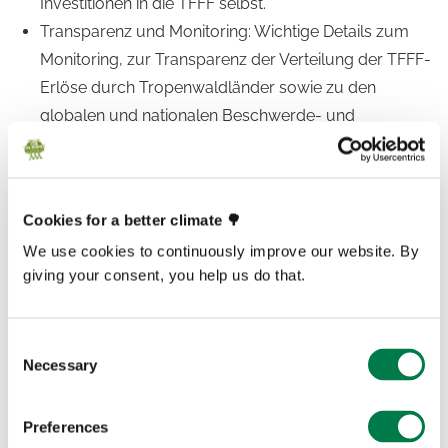
Investitionen in die TFFF selbst.
Transparenz und Monitoring: Wichtige Details zum
Monitoring, zur Transparenz der Verteilung der TFFF-
Erlöse durch Tropenwaldländer sowie zu den
globalen und nationalen Beschwerde- und
Rechtsbehelfsmechanismen sollten in die offizielle
Dokumentation der TFFF eingefügt werden.
Walddegradierung: Alle Formen der Degradierung
Cookies for a better climate 🌳
sollten mit der vorgesehenen Sanktion von 140 US-
We use cookies to continuously improve our website. By
Dollar belegt werden, nicht nur die durch Feuer
giving your consent, you help us do that.
verursachten Schäden.
Baumkronenbedeckung: Der Schwellenwert sollte
deutlich angehoben werden, um Wälder mit hoher
Consent
Necessary
Integrität zu priorisieren. Eine Teilzahlung für
Selection
geringere Baumkronenbedeckung wäre möglich.
Menschenrechte: Die TFFF-Charta sollte explizite
Preferences