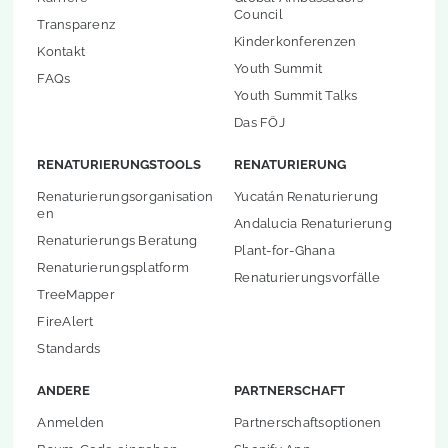
Council
Transparenz
Kinderkonferenzen
Kontakt
Youth Summit
FAQs
Youth Summit Talks
Das FÖJ
RENATURIERUNGSTOOLS
RENATURIERUNG
Renaturierungsorganisation
Yucatán Renaturierung
en
Andalucia Renaturierung
Renaturierungs Beratung
Plant-for-Ghana
Renaturierungsplatform
Renaturierungsvorfälle
TreeMapper
FireAlert
Standards
ANDERE
PARTNERSCHAFT
Anmelden
Partnerschaftsoptionen