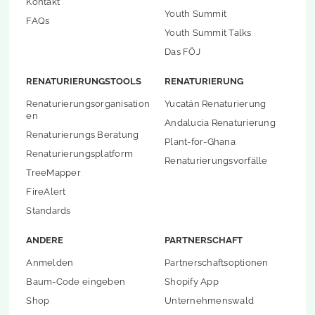
Kontakt
Youth Summit
FAQs
Youth Summit Talks
Das FÖJ
RENATURIERUNGSTOOLS
RENATURIERUNG
Renaturierungsorganisation
Yucatán Renaturierung
en
Andalucia Renaturierung
Renaturierungs Beratung
Plant-for-Ghana
Renaturierungsplatform
Renaturierungsvorfälle
TreeMapper
FireAlert
Standards
ANDERE
PARTNERSCHAFT
Anmelden
Partnerschaftsoptionen
Baum-Code eingeben
Shopify App
Shop
Unternehmenswald