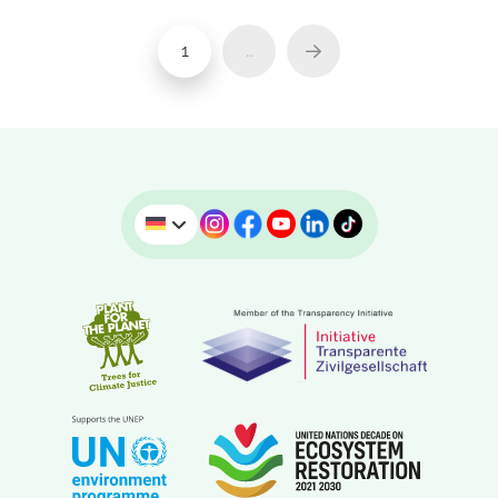
1
…
Next