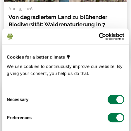
April 9, 2026
Von degradiertem Land zu blühender
Biodiversität: Waldrenaturierung in 7
Schritten
Die Renaturierung von Wäldern ist ein schrittweiser
Prozess: Er beginnt mit dem Verständnis des Bodens und
endet nicht, ...
Cookies for a better climate 🌳
We use cookies to continuously improve our website. By
giving your consent, you help us do that.
Consent
Necessary
Selection
Preferences