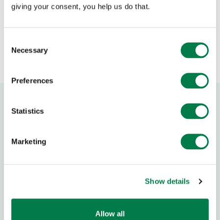
giving your consent, you help us do that.
for-the-Planet España Hace un par de
semanas, mientras comía con mi
compañero Fabio, recibí una de las
Consent
llamadas que más…
Necessary
Selection
Preferences
Statistics
Marketing
Show details
Allow all