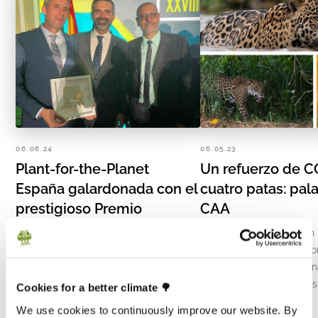
06.06.24
06.05.23
Plant-for-the-Planet
Un refuerzo de C
España galardonada con el
cuatro patas: pal
prestigioso Premio
CAA
Andalucía de Medio
Un estudio publicado en
Ambiente 2024 en el Dia
descubierto hallazgos s
Mundial del Medio
sobre el papel de la faun
del carbono de un ecosi
Ambiente
Cookies for a better climate 🌳
We use cookies to continuously improve our website. By
Jordi Juanós, Director Fundación Plant-