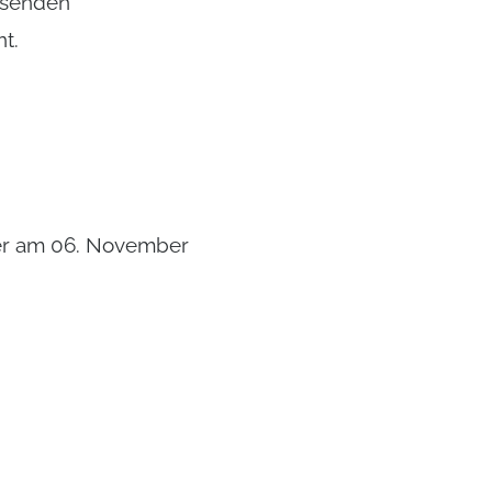
esenden
t.
ner am 06. November