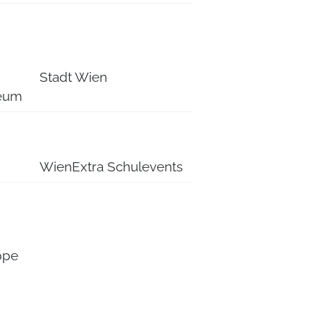
Stadt Wien
eum
WienExtra Schulevents
ppe