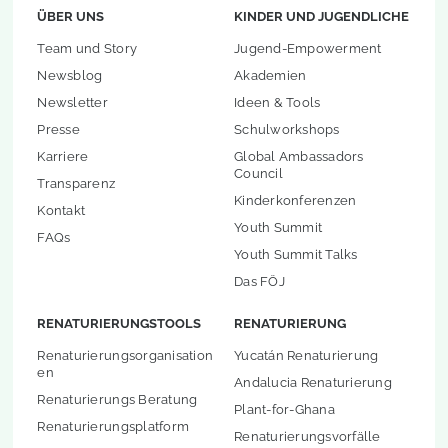
ÜBER UNS
KINDER UND JUGENDLICHE
Team und Story
Jugend-Empowerment
Newsblog
Akademien
Newsletter
Ideen & Tools
Presse
Schulworkshops
Karriere
Global Ambassadors
Council
Transparenz
Kinderkonferenzen
Kontakt
Youth Summit
FAQs
Youth Summit Talks
Das FÖJ
RENATURIERUNGSTOOLS
RENATURIERUNG
Renaturierungsorganisation
Yucatán Renaturierung
en
Andalucia Renaturierung
Renaturierungs Beratung
Plant-for-Ghana
Renaturierungsplatform
Renaturierungsvorfälle