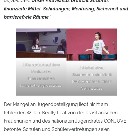
aufzuklären.
Unser Aktivismus braucht Struktur:
finanzielle Mittel, Schulungen, Mentoring, Sicherheit und
barrierefreie Räume.“
Júlia, spricht auf dem
Julia bei einer
Podium im
Akademie in der Stadt
brasilianischen
Belo Horizonte, Minas
Nationalkongress 2024.
Gerais, 2022.
Der Mangel an Jugendbeteiligung liegt nicht am
fehlenden Willen. Keully Leal von der brasilianischen
Frauenunion und des nationalen Jugendrates CONJUVE
betonte: Schulen und Schülervertretungen seien