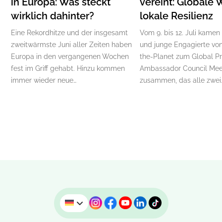
in Europa: Was steckt
vereint: Globale 
wirklich dahinter?
lokale Resilienz
Eine Rekordhitze und der insgesamt
Vom 9. bis 12. Juli kamen
zweitwärmste Juni aller Zeiten haben
und junge Engagierte von
Europa in den vergangenen Wochen
the-Planet zum Global P
fest im Griff gehabt. Hinzu kommen
Ambassador Council Mee
immer wieder neue…
zusammen, das alle zwei