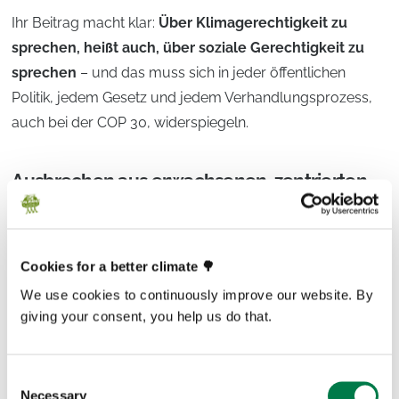
Ihr Beitrag macht klar:
Über Klimagerechtigkeit zu
sprechen, heißt auch, über soziale Gerechtigkeit zu
sprechen
– und das muss sich in jeder öffentlichen
Politik, jedem Gesetz und jedem Verhandlungsprozess,
auch bei der COP 30, widerspiegeln.
Ausbrechen aus erwachsenen-zentrierten
Systemen
„Wir müssen uns aus der erwachsenen zentrierten
Gesellschaft befreien.“
Cookies for a better climate 🌳
–
Salomão Hage, Professor an der UFPA und Vertreter des
We use cookies to continuously improve our website. By
People’s Summit
giving your consent, you help us do that.
Diese Aussage macht eine der größten Hürden für die
Consent
Beteiligung von Kindern und Jugendlichen an Klimapolitik
Necessary
Selection