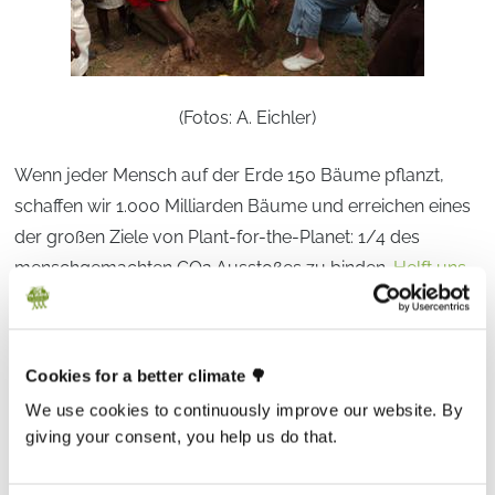
(Fotos: A. Eichler)
Wenn jeder Mensch auf der Erde 150 Bäume pflanzt,
schaffen wir 1.000 Milliarden Bäume und erreichen eines
der großen Ziele von Plant-for-the-Planet: 1/4 des
menschgemachten CO2 Ausstoßes zu binden.
Helft uns
dabei!
Cookies for a better climate 🌳
We use cookies to continuously improve our website. By
This article is over a year old and may not reflect
giving your consent, you help us do that.
latest facts and figures. If you have any questions,
please contact
media@plant-for-the-planet.org