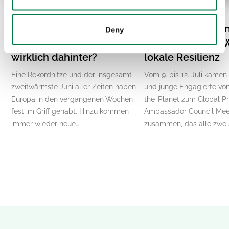
07.20.26
07.15.26
El Niño und die Hitzewelle
Plant-for-the-Pla
Deny
in Europa: Was steckt
vereint: Globale 
wirklich dahinter?
lokale Resilienz
Eine Rekordhitze und der insgesamt
Vom 9. bis 12. Juli kamen
zweitwärmste Juni aller Zeiten haben
und junge Engagierte von
Europa in den vergangenen Wochen
the-Planet zum Global P
fest im Griff gehabt. Hinzu kommen
Ambassador Council Mee
immer wieder neue…
zusammen, das alle zwei