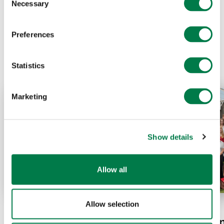
Necessary
Selection
Prev
Next
Preferences
Statistics
Marketing
Show details
Allow all
Allow selection
07.20.26
07.15.26
El Niño und die Hitzewelle
Plant-for-the-Pla