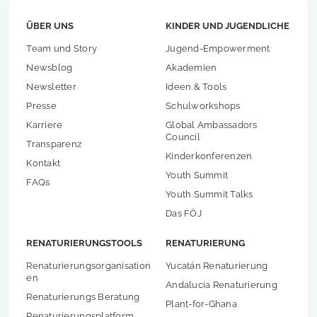
ÜBER UNS
KINDER UND JUGENDLICHE
Team und Story
Jugend-Empowerment
Newsblog
Akademien
Newsletter
Ideen & Tools
Presse
Schulworkshops
Karriere
Global Ambassadors
Council
Transparenz
Kinderkonferenzen
Kontakt
Youth Summit
FAQs
Youth Summit Talks
Das FÖJ
RENATURIERUNGSTOOLS
RENATURIERUNG
Renaturierungsorganisation
Yucatán Renaturierung
en
Andalucia Renaturierung
Renaturierungs Beratung
Plant-for-Ghana
Renaturierungsplatform