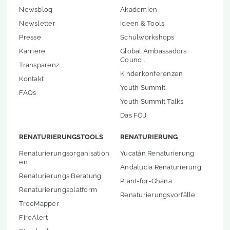
Newsblog
Akademien
Newsletter
Ideen & Tools
Presse
Schulworkshops
Karriere
Global Ambassadors
Council
Transparenz
Kinderkonferenzen
Kontakt
Youth Summit
FAQs
Youth Summit Talks
Das FÖJ
RENATURIERUNGSTOOLS
RENATURIERUNG
Renaturierungsorganisation
Yucatán Renaturierung
en
Andalucia Renaturierung
Renaturierungs Beratung
Plant-for-Ghana
Renaturierungsplatform
Renaturierungsvorfälle
TreeMapper
FireAlert