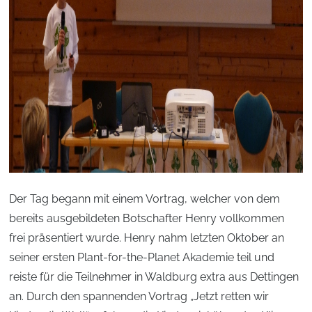
Der Tag begann mit einem Vortrag, welcher von dem
bereits ausgebildeten Botschafter Henry vollkommen
frei präsentiert wurde. Henry nahm letzten Oktober an
seiner ersten Plant-for-the-Planet Akademie teil und
reiste für die Teilnehmer in Waldburg extra aus Dettingen
an. Durch den spannenden Vortrag „Jetzt retten wir