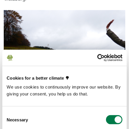
Cookies for a better climate 🌳
We use cookies to continuously improve our website. By
giving your consent, you help us do that.
Gleich im Anschluss machten die angehenden
Consent
Necessary
Klimabotschafter fleißig weiter: im World Café
Selection
bearbeiteten sie gemeinsam die an den Stationen