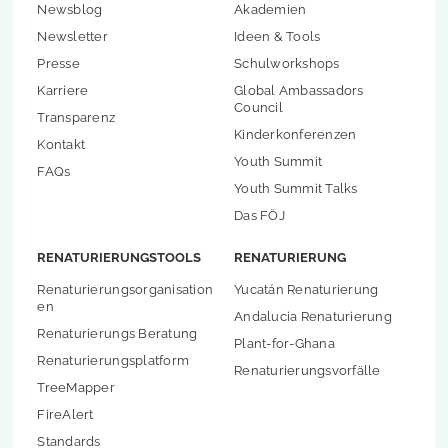
Newsblog
Akademien
Newsletter
Ideen & Tools
Presse
Schulworkshops
Karriere
Global Ambassadors
Council
Transparenz
Kinderkonferenzen
Kontakt
Youth Summit
FAQs
Youth Summit Talks
Das FÖJ
RENATURIERUNGSTOOLS
RENATURIERUNG
Renaturierungsorganisation
Yucatán Renaturierung
en
Andalucia Renaturierung
Renaturierungs Beratung
Plant-for-Ghana
Renaturierungsplatform
Renaturierungsvorfälle
TreeMapper
FireAlert
Standards