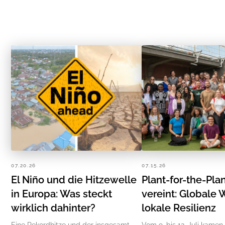
07.20.26
07.15.26
El Niño und die Hitzewelle
Plant-for-the-Pla
in Europa: Was steckt
vereint: Globale 
wirklich dahinter?
lokale Resilienz
Eine Rekordhitze und der insgesamt
Vom 9. bis 12. Juli kamen