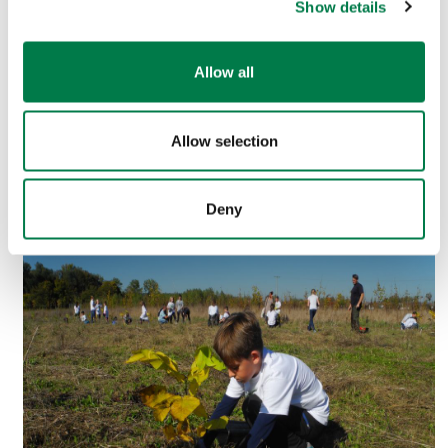
Show details
Weitere Bilder der Akademie gibt es hier.
Lasse auch du dich zum Botschafter für
Allow all
Klimagerechtigkeit ausbilden!
Es gibt sicher auch in
deiner Nähe demnächst eine Plant-for-the-Planet
Allow selection
Akademie.
Deny