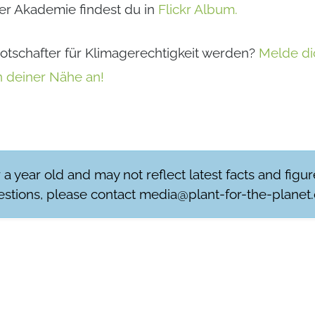
er Akademie findest du in
Flickr Album.
tschafter für Klimagerechtigkeit werden?
Melde dic
 deiner Nähe an!
r a year old and may not reflect latest facts and figu
stions, please contact
media@plant-for-the-planet.