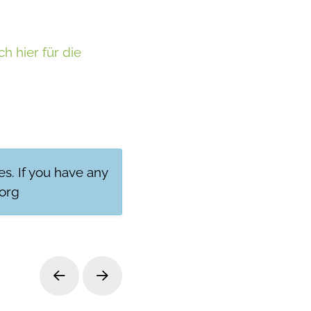
h hier für die
res. If you have any
org
Prev
Next