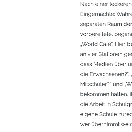
Nach einer leckeren
Eingemachte: Währe
separaten Raum den 
vorbereitete, began
„World Café“. Hier b
an vier Stationen ge
dass Medien über un
die Erwachsenen?“, 
Mitschüler?“ und „W
bekommen hatten, ih
die Arbeit in Schul
eigene Schule zurec
wer übernimmt welch