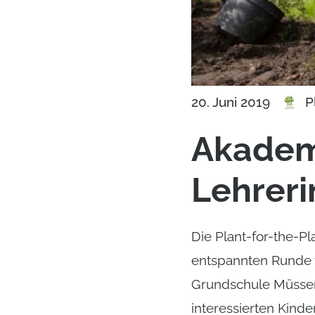
P
20. Juni 2019
Akadem
Lehreri
Die Plant-for-the-P
entspannten Runde v
Grundschule Müssenr
interessierten Kind