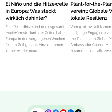
El Niño und die Hitzewelle
Plant-for-the-Pla
in Europa: Was steckt
vereint: Globale 
wirklich dahinter?
lokale Resilienz
Eine Rekordhitze und der insgesamt
Vom 9. bis 12. Juli kamen
zweitwärmste Juni aller Zeiten haben
und junge Engagierte von
Europa in den vergangenen Wochen
the-Planet zum Global P
fest im Griff gehabt. Hinzu kommen
Ambassador Council Mee
immer wieder neue…
zusammen, das alle zwei