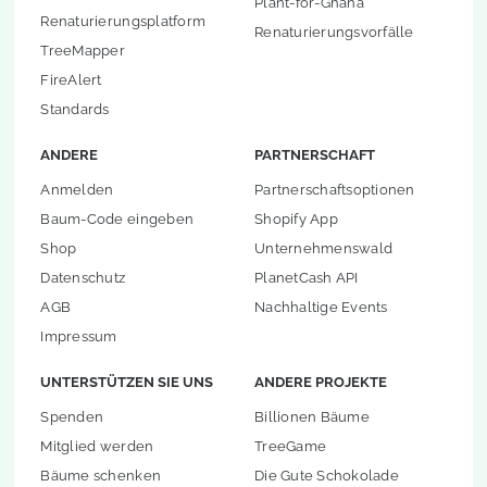
Plant-for-Ghana
Renaturierungsplatform
Renaturierungsvorfälle
TreeMapper
FireAlert
Standards
ANDERE
PARTNERSCHAFT
Anmelden
Partnerschaftsoptionen
Baum-Code eingeben
Shopify App
Shop
Unternehmenswald
Datenschutz
PlanetCash API
AGB
Nachhaltige Events
Impressum
UNTERSTÜTZEN SIE UNS
ANDERE PROJEKTE
Spenden
Billionen Bäume
Mitglied werden
TreeGame
Bäume schenken
Die Gute Schokolade