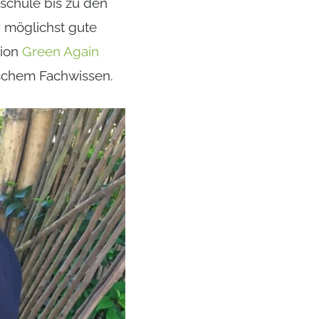
chule bis zu den
 möglichst gute
tion
Green Again
ischem Fachwissen.