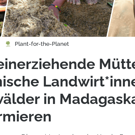
Plant-for-the-Planet
einerziehende Mütt
ische Landwirt*inn
älder in Madagask
rmieren