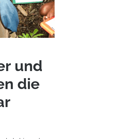
er und
en die
ar