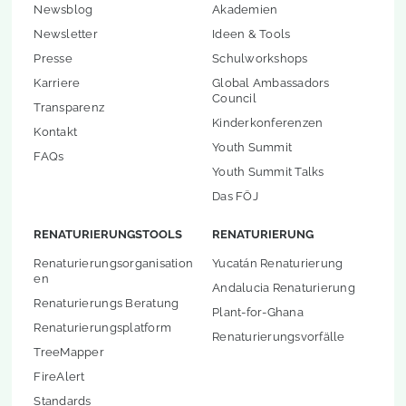
Newsblog
Akademien
Newsletter
Ideen & Tools
Presse
Schulworkshops
Karriere
Global Ambassadors
Council
Transparenz
Kinderkonferenzen
Kontakt
Youth Summit
FAQs
Youth Summit Talks
Das FÖJ
RENATURIERUNGSTOOLS
RENATURIERUNG
Renaturierungsorganisation
Yucatán Renaturierung
en
Andalucia Renaturierung
Renaturierungs Beratung
Plant-for-Ghana
Renaturierungsplatform
Renaturierungsvorfälle
TreeMapper
FireAlert
Standards