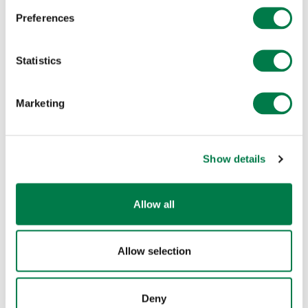
Preferences
Statistics
Marketing
Show details
Das Team von Plant-for-the-Planet bedankt sich herzlich
bei allen Beteiligten und Unterstützer*innen für diesen
Allow all
wunderbaren Akademie-Tag.
Besonderer Dank gilt der Syntax Systems GmbH und
ihren Mitarbeitenden, die die Akademie durch ihr
Allow selection
Engagement ermöglicht haben haben.
Herzlichen Dank auch an den Schulleiter Herrn Besier
Deny