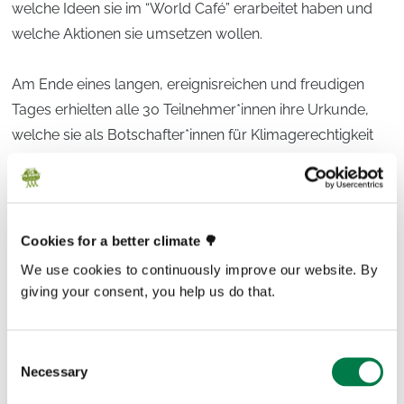
welche Ideen sie im “World Café” erarbeitet haben und
welche Aktionen sie umsetzen wollen.
Am Ende eines langen, ereignisreichen und freudigen
Tages erhielten alle 30 Teilnehmer*innen ihre Urkunde,
welche sie als Botschafter*innen für Klimagerechtigkeit
auszeichnet.
Neben den vielen Erfahrungen und neuen Erkenntnissen,
nahmen alle neu ausgebildeten Botschafter*innen für
Klimagerechtigkeit ihre Botschafter*innen-Taschen mit
Cookies for a better climate 🌳
vielen Informationen sowie einer Tafel
„Die Gute
We use cookies to continuously improve our website. By
Schokolade“
mit nach Hause.
giving your consent, you help us do that.
Consent
Necessary
Selection