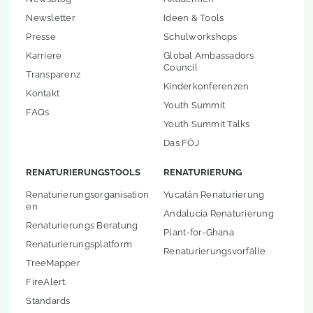
Newsletter
Ideen & Tools
Presse
Schulworkshops
Karriere
Global Ambassadors
Council
Transparenz
Kinderkonferenzen
Kontakt
Youth Summit
FAQs
Youth Summit Talks
Das FÖJ
RENATURIERUNGSTOOLS
RENATURIERUNG
Renaturierungsorganisation
Yucatán Renaturierung
en
Andalucia Renaturierung
Renaturierungs Beratung
Plant-for-Ghana
Renaturierungsplatform
Renaturierungsvorfälle
TreeMapper
FireAlert
Standards