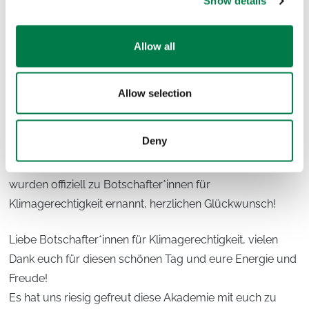
Show details
Kinder den Erwachsenen, welche Ideen sie im “World
Café” erarbeitet haben und welche Aktionen sie
Allow all
umsetzen wollen.
Und damit ging dieser aufregende Tag auch schon zu
Allow selection
Ende…
Deny
Am Ende des Tages bekamen alle 28 Teilnehmer*innen
ihre Urkunden und Botschaftertaschen überreicht und
wurden offiziell zu Botschafter*innen für
Klimagerechtigkeit ernannt, herzlichen Glückwunsch!
Liebe Botschafter*innen für Klimagerechtigkeit, vielen
Dank euch für diesen schönen Tag und eure Energie und
Freude!
Es hat uns riesig gefreut diese Akademie mit euch zu