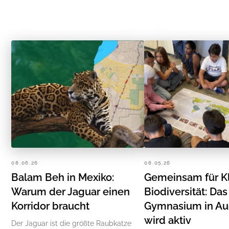
08.06.26
08.05.26
Balam Beh in Mexiko:
Gemeinsam für K
Warum der Jaguar einen
Biodiversität: Da
Korridor braucht
Gymnasium in A
wird aktiv
Der Jaguar ist die größte Raubkatze