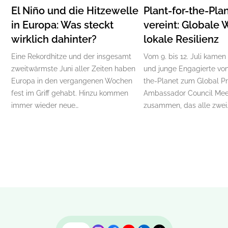
El Niño und die Hitzewelle
Plant-for-the-Pla
in Europa: Was steckt
vereint: Globale 
wirklich dahinter?
lokale Resilienz
Eine Rekordhitze und der insgesamt
Vom 9. bis 12. Juli kamen
zweitwärmste Juni aller Zeiten haben
und junge Engagierte von
Europa in den vergangenen Wochen
the-Planet zum Global P
fest im Griff gehabt. Hinzu kommen
Ambassador Council Mee
immer wieder neue…
zusammen, das alle zwei