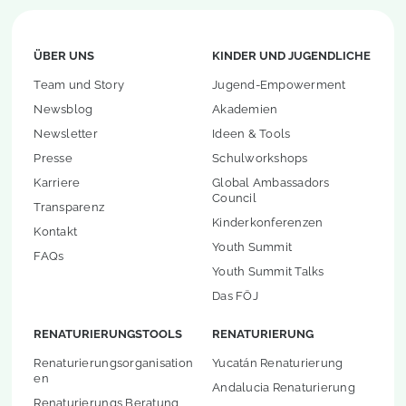
ÜBER UNS
KINDER UND JUGENDLICHE
Team und Story
Jugend-Empowerment
Newsblog
Akademien
Newsletter
Ideen & Tools
Presse
Schulworkshops
Karriere
Global Ambassadors
Council
Transparenz
Kinderkonferenzen
Kontakt
Youth Summit
FAQs
Youth Summit Talks
Das FÖJ
RENATURIERUNGSTOOLS
RENATURIERUNG
Renaturierungsorganisation
Yucatán Renaturierung
en
Andalucia Renaturierung
Renaturierungs Beratung