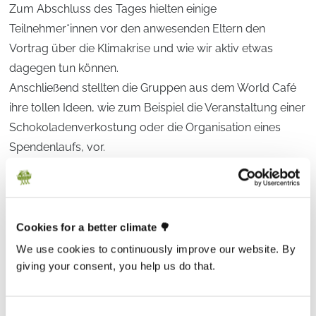
Zum Abschluss des Tages hielten einige
Teilnehmer*innen vor den anwesenden Eltern den
Vortrag über die Klimakrise und wie wir aktiv etwas
dagegen tun können.
Anschließend stellten die Gruppen aus dem World Café
ihre tollen Ideen, wie zum Beispiel die Veranstaltung einer
Schokoladenverkostung oder die Organisation eines
Spendenlaufs, vor.
Am Ende eines langen, ereignisreichen und freudigen
Tages bekamen alle 27 Teilnehmer*innen ihre Urkunde
überreicht und wurden zu Botschafter*innen für
Cookies for a better climate 🌳
Klimagerechtigkeit ernannt – herzlichen Glückwunsch!
We use cookies to continuously improve our website. By
Neben den vielen Erfahrungen und neuen Erkenntnissen,
giving your consent, you help us do that.
nahmen alle neu ausgebildeten Botschafter*innen ihre
Botschafter-Taschen mit vielen Informationen, Büchern
Consent