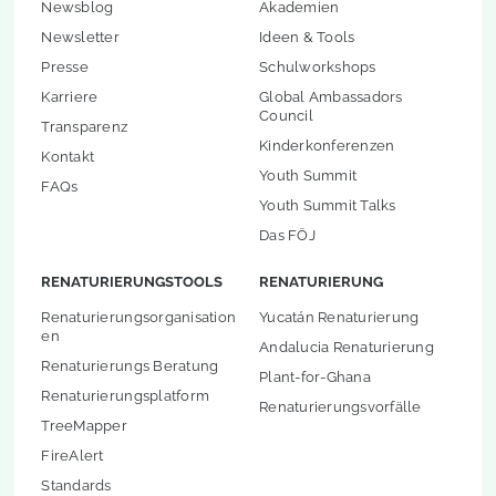
Newsblog
Akademien
Newsletter
Ideen & Tools
Presse
Schulworkshops
Karriere
Global Ambassadors
Council
Transparenz
Kinderkonferenzen
Kontakt
Youth Summit
FAQs
Youth Summit Talks
Das FÖJ
RENATURIERUNGSTOOLS
RENATURIERUNG
Renaturierungsorganisation
Yucatán Renaturierung
en
Andalucia Renaturierung
Renaturierungs Beratung
Plant-for-Ghana
Renaturierungsplatform
Renaturierungsvorfälle
TreeMapper
FireAlert
Standards