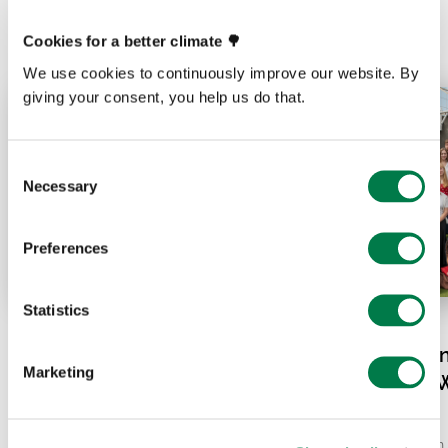
Cookies for a better climate 🌳
We use cookies to continuously improve our website. By
giving your consent, you help us do that.
Consent
Necessary
Selection
Preferences
Statistics
07.20.26
07.15.26
El Niño und die Hitzewelle
Plant-for-the-Pla
Marketing
in Europa: Was steckt
vereint: Globale 
wirklich dahinter?
lokale Resilienz
Eine Rekordhitze und der insgesamt
Vom 9. bis 12. Juli kamen