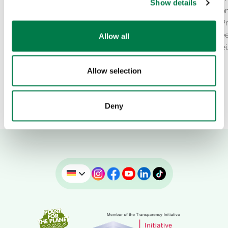
Show details
zweitwärmste Juni aller Zeiten haben
und junge Engagierte von
Europa in den vergangenen Wochen
the-Planet zum Global P
fest im Griff gehabt. Hinzu kommen
Ambassador Council Mee
Allow all
immer wieder neue…
zusammen, das alle zwei
Allow selection
Deny