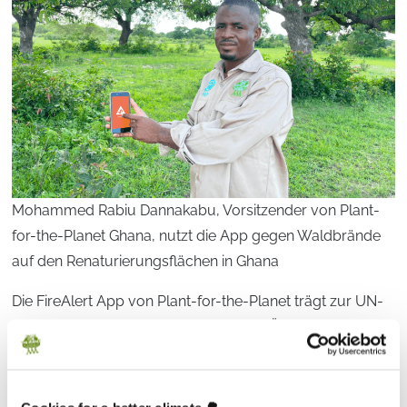
Mohammed Rabiu Dannakabu, Vorsitzender von Plant-
for-the-Planet Ghana, nutzt die App gegen Waldbrände
auf den Renaturierungsflächen in Ghana
Die FireAlert App von Plant-for-the-Planet trägt zur UN-
Dekade für die Wiederherstellung von Ökosystemen bei,
einer globalen Initiative unter Leitung des UN-
Umweltprogramms und der Ernährungs- und
Landwirtschaftsorganisation der Vereinten Nationen. Die