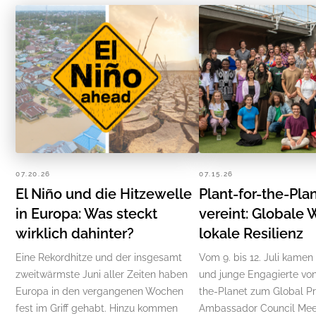
07.20.26
07.15.26
El Niño und die Hitzewelle
Plant-for-the-Pla
in Europa: Was steckt
vereint: Globale 
wirklich dahinter?
lokale Resilienz
Eine Rekordhitze und der insgesamt
Vom 9. bis 12. Juli kamen
zweitwärmste Juni aller Zeiten haben
und junge Engagierte von
Europa in den vergangenen Wochen
the-Planet zum Global P
fest im Griff gehabt. Hinzu kommen
Ambassador Council Mee