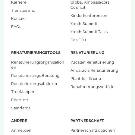
Karriere
Global Ambassadors
Council
Transparenz
Kinderkonferenzen
Kontakt
Youth Summit
FAQs
Youth Summit Talks
Das FÖJ
RENATURIERUNGSTOOLS
RENATURIERUNG
Renaturierungsorganisation
Yucatán Renaturierung
en
Andalucia Renaturierung
Renaturierungs Beratung
Plant-for-Ghana
Renaturierungsplatform
Renaturierungsvorfälle
TreeMapper
FireAlert
Standards
ANDERE
PARTNERSCHAFT
Anmelden
Partnerschaftsoptionen