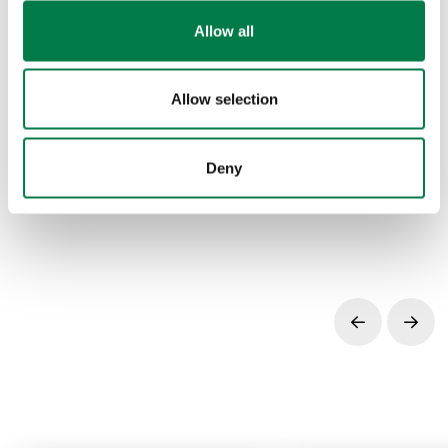
zusammen.
Allow all
Mit der
TreeMapper App
werden die Pflanzen
überwacht.
Allow selection
Das
Beratungsteam
bietet kostenlose Beratung zur
Auswahl von Renaturierungsstrategien, Baumarten
und mehr.
Deny
Prev
Next