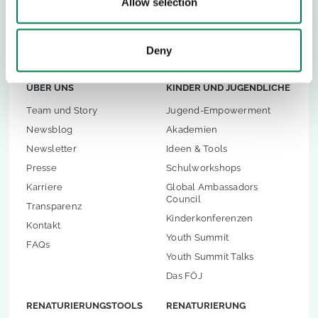
Allow selection
Bäume zurückbringen müssen
.
Deny
ÜBER UNS
KINDER UND JUGENDLICHE
Team und Story
Jugend-Empowerment
Newsblog
Akademien
Newsletter
Ideen & Tools
Presse
Schulworkshops
Karriere
Global Ambassadors
Council
Transparenz
Kinderkonferenzen
Kontakt
Youth Summit
FAQs
Youth Summit Talks
Das FÖJ
RENATURIERUNGSTOOLS
RENATURIERUNG