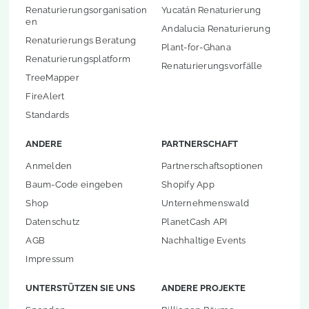
Renaturierungsorganisation
Yucatán Renaturierung
en
Andalucia Renaturierung
Renaturierungs Beratung
Plant-for-Ghana
Renaturierungsplatform
Renaturierungsvorfälle
TreeMapper
FireAlert
Standards
ANDERE
PARTNERSCHAFT
Anmelden
Partnerschaftsoptionen
Baum-Code eingeben
Shopify App
Shop
Unternehmenswald
Datenschutz
PlanetCash API
AGB
Nachhaltige Events
Impressum
UNTERSTÜTZEN SIE UNS
ANDERE PROJEKTE