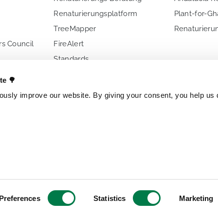
Renaturierungsplatform
Plant-for-G
TreeMapper
Renaturierun
s Council
FireAlert
n
Standards
ate 🌳
s
usly improve our website. By giving your consent, you help us d
E UNS
ANDERE PROJEKTE
NATIONALE 
Billionen Bäume
Brasilien
TreeGame
Spanien
Die Gute Schokolade
Tschechien
Der Gute Riegel
Preferences
Statistics
Marketing
Forschungspark