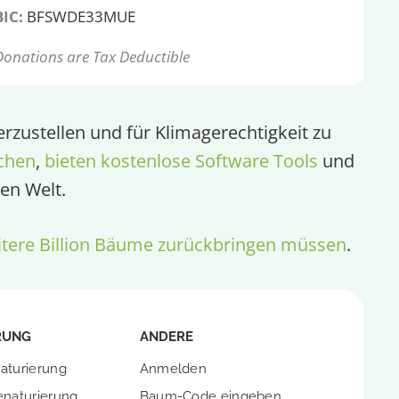
BIC:
BFSWDE33MUE
Donations are Tax Deductible
rzustellen und für Klimagerechtigkeit zu
chen
,
bieten kostenlose Software Tools
und
en Welt.
tere Billion Bäume zurückbringen müssen
.
RUNG
ANDERE
aturierung
Anmelden
enaturierung
Baum-Code eingeben