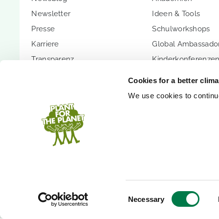
Newsletter
Ideen & Tools
Presse
Schulworkshops
Karriere
Global Ambassador
Transparenz
Kinderkonferenze
Kontakt
Youth Summit
Cookies for a better clim
FAQs
Youth Summit Talk
We use cookies to continuo
Das FÖJ
PARTNERSCHAFT
UNTERSTÜTZEN SI
Partnerschaftsoptionen
Spenden
Shopify App
Mitglied werden
Unternehmenswald
Bäume schenken
PlanetCash API
Zustiftung
Consent
Necessary
Selection
Nachhaltige Events
Erbschaft