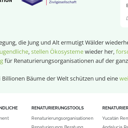
egung, die Jung und Alt ermutigt Wälder wiederhe
ugendliche
,
stellen Ökosysteme
wieder her,
fors
ng
für Renaturierungsorganisationen auf der ganz
ei Billionen Bäume der Welt schützen und eine
wei
NDLICHE
RENATURIERUNGSTOOLS
RENATURIE
ment
Renaturierungsorganisationen
Yucatán Ren
Renaturierungs Beratung
Andalucia R