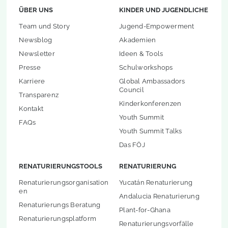
ÜBER UNS
KINDER UND JUGENDLICHE
Team und Story
Jugend-Empowerment
Newsblog
Akademien
Newsletter
Ideen & Tools
Presse
Schulworkshops
Karriere
Global Ambassadors
Council
Transparenz
Kinderkonferenzen
Kontakt
Youth Summit
FAQs
Youth Summit Talks
Das FÖJ
RENATURIERUNGSTOOLS
RENATURIERUNG
Renaturierungsorganisation
Yucatán Renaturierung
en
Andalucia Renaturierung
Renaturierungs Beratung
Plant-for-Ghana
Renaturierungsplatform
Renaturierungsvorfälle