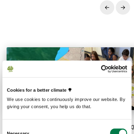
Prev
Next
Cookies for a better climate 🌳
We use cookies to continuously improve our website. By
giving your consent, you help us do that.
08.06.26
08.05.26
Balam Beh in Mexiko:
Gemeinsam für K
Consent
Necessary