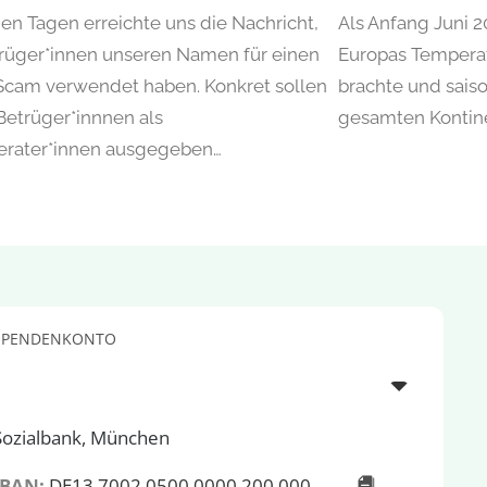
gen Tagen erreichte uns die Nachricht,
Als Anfang Juni 2
rüger*innen unseren Namen für einen
Europas Temperat
Scam verwendet haben. Konkret sollen
brachte und sais
 Betrüger*innnen als
gesamten Kontin
erater*innen ausgegeben…
SPENDENKONTO
Sozialbank, München
IBAN:
DE13 7002 0500 0000 200 000