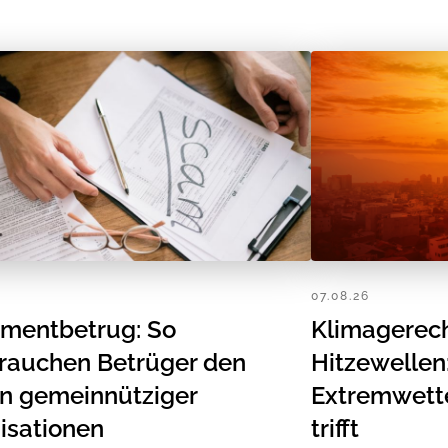
07.08.26
tmentbetrug: So
Klimagerech
rauchen Betrüger den
Hitzewelle
 gemeinnütziger
Extremwetter
isationen
trifft