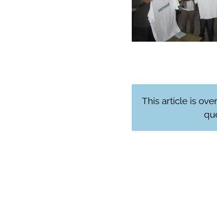
This article is ove
que