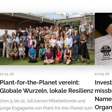
07.15.26
07.09.26
Plant-for-the-Planet vereint:
Inves
Globale Wurzeln, lokale Resilienz
missb
Namen
Vom 9. bis 12. Juli kamen Mitarbeitende und
Organ
junge Engagierte von Plant-for-the-Planet zum