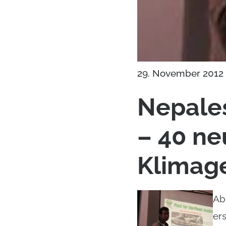
29. November 2012
Nepales
– 40 ne
Klimage
Ab
er