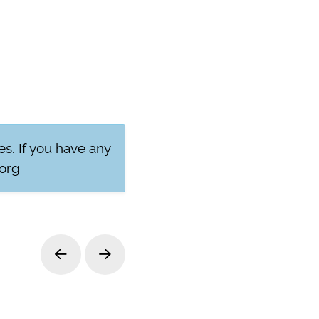
res. If you have any
org
Prev
Next