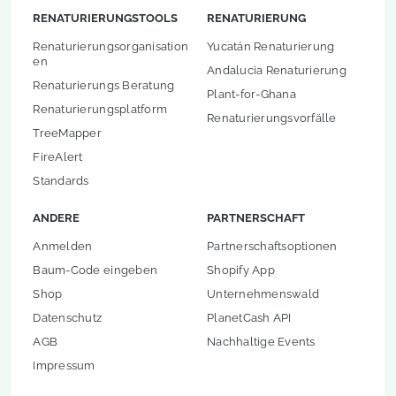
RENATURIERUNGSTOOLS
RENATURIERUNG
Renaturierungsorganisation
Yucatán Renaturierung
en
Andalucia Renaturierung
Renaturierungs Beratung
Plant-for-Ghana
Renaturierungsplatform
Renaturierungsvorfälle
TreeMapper
FireAlert
Standards
ANDERE
PARTNERSCHAFT
Anmelden
Partnerschaftsoptionen
Baum-Code eingeben
Shopify App
Shop
Unternehmenswald
Datenschutz
PlanetCash API
AGB
Nachhaltige Events
Impressum