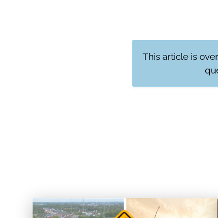
This article is ove
que