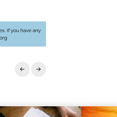
res. If you have any
org
Prev
Next