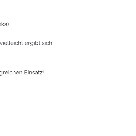
ska)
ielleicht ergibt sich
greichen Einsatz!