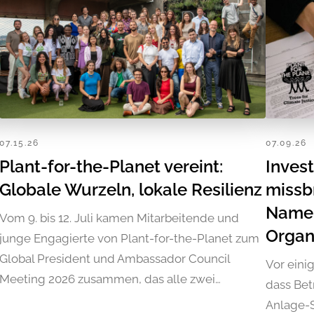
07.15.26
07.09.26
Plant-for-the-Planet vereint:
Inves
Globale Wurzeln, lokale Resilienz
missb
Namen
Vom 9. bis 12. Juli kamen Mitarbeitende und
Organ
junge Engagierte von Plant-for-the-Planet zum
Global President und Ambassador Council
Vor eini
Meeting 2026 zusammen, das alle zwei…
dass Bet
Anlage-