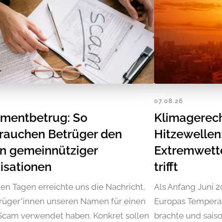
07.08.26
tmentbetrug: So
Klimagerech
rauchen Betrüger den
Hitzewelle
 gemeinnütziger
Extremwetter
isationen
trifft
gen Tagen erreichte uns die Nachricht,
Als Anfang Juni 2
rüger*innen unseren Namen für einen
Europas Temperat
Scam verwendet haben. Konkret sollen
brachte und sais