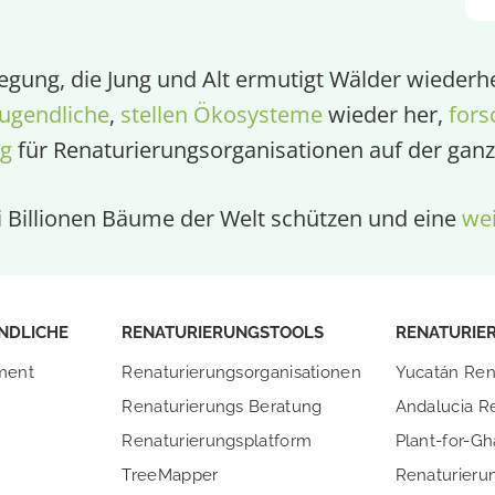
egung, die Jung und Alt ermutigt Wälder wiederhe
ugendliche
,
stellen Ökosysteme
wieder her,
fors
ng
für Renaturierungsorganisationen auf der ganz
ei Billionen Bäume der Welt schützen und eine
wei
NDLICHE
RENATURIERUNGSTOOLS
RENATURIE
ment
Renaturierungsorganisationen
Yucatán Ren
Renaturierungs Beratung
Andalucia R
Renaturierungsplatform
Plant-for-G
TreeMapper
Renaturierun