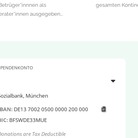
 Betrüger*innnen als
gesamten Kontin
erater*innen ausgegeben…
SPENDENKONTO
Sozialbank, München
IBAN:
DE13 7002 0500 0000 200 000
BIC:
BFSWDE33MUE
Donations are Tax Deductible