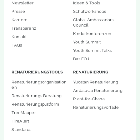
Newsletter
Ideen & Tools
Presse
Schulworkshops
Karriere
Global Ambassadors
Council
Transparenz
Kinderkonferenzen
Kontakt
Youth Summit
FAQs
Youth Summit Talks
Das FÖJ
RENATURIERUNGSTOOLS
RENATURIERUNG
Renaturierungsorganisation
Yucatán Renaturierung
en
Andalucia Renaturierung
Renaturierungs Beratung
Plant-for-Ghana
Renaturierungsplatform
Renaturierungsvorfälle
TreeMapper
FireAlert
Standards