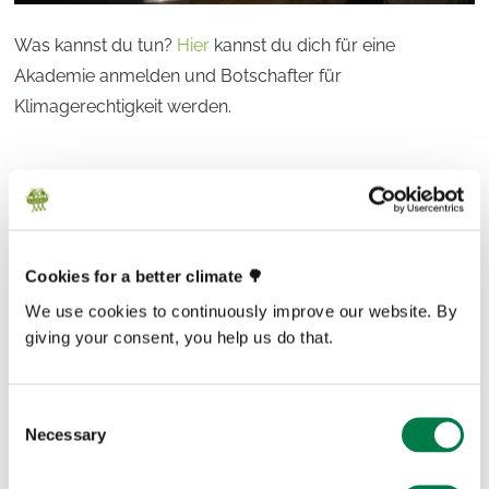
Was kannst du tun?
Hier
kannst du dich für eine
Akademie anmelden und Botschafter für
Klimagerechtigkeit werden.
This article is over a year old and may not reflect
latest facts and figures. If you have any questions,
Cookies for a better climate 🌳
please contact
media@plant-for-the-planet.org
We use cookies to continuously improve our website. By
giving your consent, you help us do that.
Consent
Prev
Next
Necessary
Selection