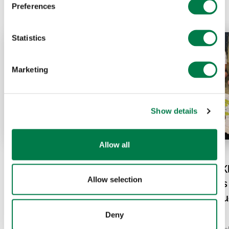
Preferences
Statistics
Marketing
Show details
Allow all
08.06.26
08.05.26
Balam Beh in Mexiko:
Gemeinsam für K
Allow selection
Warum der Jaguar einen
Biodiversität: Da
Korridor braucht
Gymnasium in A
wird aktiv
Deny
Der Jaguar ist die größte Raubkatze
Amerikas und ein Symbol für die wilden