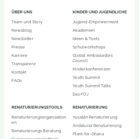
ÜBER UNS
KINDER UND JUGENDLICHE
Team und Story
Jugend-Empowerment
Newsblog
Akademien
Newsletter
Ideen & Tools
Presse
Schulworkshops
Karriere
Global Ambassadors
Council
Transparenz
Kinderkonferenzen
Kontakt
Youth Summit
FAQs
Youth Summit Talks
Das FÖJ
RENATURIERUNGSTOOLS
RENATURIERUNG
Renaturierungsorganisation
Yucatán Renaturierung
en
Andalucia Renaturierung
Renaturierungs Beratung
Plant-for-Ghana