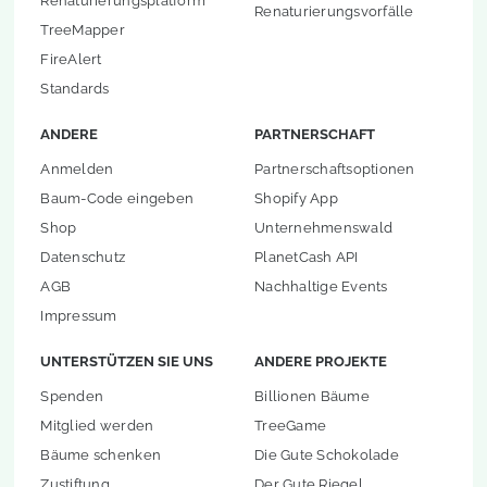
Renaturierungsplatform
Renaturierungsvorfälle
TreeMapper
FireAlert
Standards
ANDERE
PARTNERSCHAFT
Anmelden
Partnerschaftsoptionen
Baum-Code eingeben
Shopify App
Shop
Unternehmenswald
Datenschutz
PlanetCash API
AGB
Nachhaltige Events
Impressum
UNTERSTÜTZEN SIE UNS
ANDERE PROJEKTE
Spenden
Billionen Bäume
Mitglied werden
TreeGame
Bäume schenken
Die Gute Schokolade
Zustiftung
Der Gute Riegel