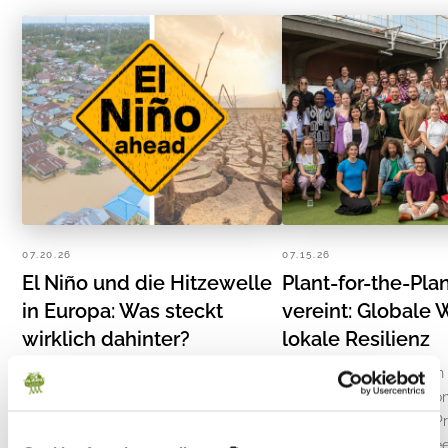
07.20.26
07.15.26
El Niño und die Hitzewelle
Plant-for-the-Pla
in Europa: Was steckt
vereint: Globale 
wirklich dahinter?
lokale Resilienz
Eine Rekordhitze und der insgesamt
Vom 9. bis 12. Juli kamen
zweitwärmste Juni aller Zeiten haben
und junge Engagierte von
Europa in den vergangenen Wochen
the-Planet zum Global P
fest im Griff gehabt. Hinzu kommen
Ambassador Council Mee