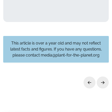
Du willst mit deinem Unternehmen auch Bäume
pflanzen?
Dann sprich uns an
– es gibt viele tolle Ideen!
This article is over a year old and may not reflect
latest facts and figures. If you have any questions,
please contact
media@plant-for-the-planet.org
Prev
Next