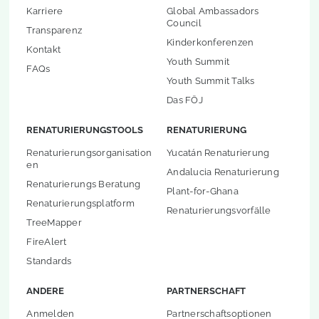
Karriere
Global Ambassadors
Council
Transparenz
Kinderkonferenzen
Kontakt
Youth Summit
FAQs
Youth Summit Talks
Das FÖJ
RENATURIERUNGSTOOLS
RENATURIERUNG
Renaturierungsorganisation
Yucatán Renaturierung
en
Andalucia Renaturierung
Renaturierungs Beratung
Plant-for-Ghana
Renaturierungsplatform
Renaturierungsvorfälle
TreeMapper
FireAlert
Standards
ANDERE
PARTNERSCHAFT
Anmelden
Partnerschaftsoptionen