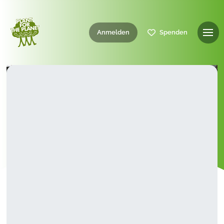
Anmelden
Spenden
8. Juni 2018
Plant-for-the-Planet
25.000 neue Bäume von