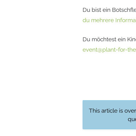
Du bist ein Botschfl
du mehrere Informa
Du möchtest ein Kin
event@plant-for-the
This article is ove
que