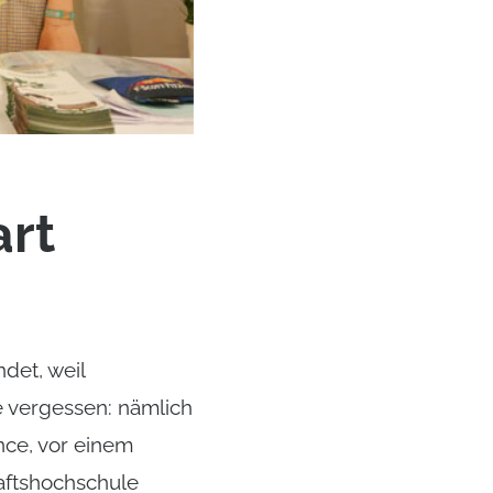
art
det, weil
e vergessen: nämlich
nce, vor einem
aftshochschule