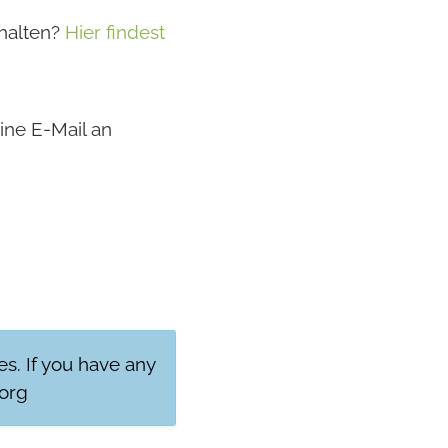
 halten?
Hier findest
ine E-Mail an
res. If you have any
org