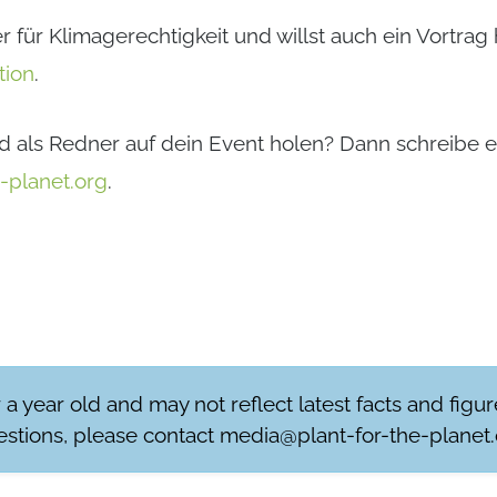
er für Klimagerechtigkeit und willst auch ein Vortrag
tion
.
d als Redner auf dein Event holen? Dann schreibe e
-planet.org
.
r a year old and may not reflect latest facts and figu
stions, please contact
media@plant-for-the-planet.