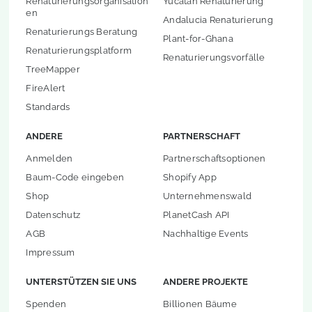
Renaturierungsorganisation
Yucatán Renaturierung
en
Andalucia Renaturierung
Renaturierungs Beratung
Plant-for-Ghana
Renaturierungsplatform
Renaturierungsvorfälle
TreeMapper
FireAlert
Standards
ANDERE
PARTNERSCHAFT
Anmelden
Partnerschaftsoptionen
Baum-Code eingeben
Shopify App
Shop
Unternehmenswald
Datenschutz
PlanetCash API
AGB
Nachhaltige Events
Impressum
UNTERSTÜTZEN SIE UNS
ANDERE PROJEKTE
Spenden
Billionen Bäume