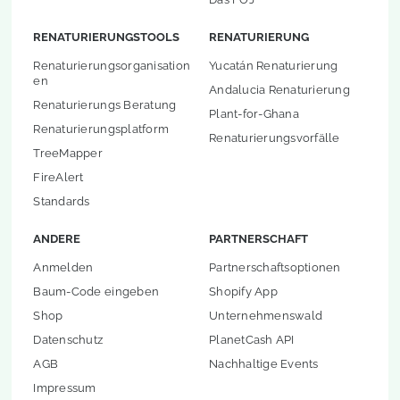
RENATURIERUNGSTOOLS
RENATURIERUNG
Renaturierungsorganisation
Yucatán Renaturierung
en
Andalucia Renaturierung
Renaturierungs Beratung
Plant-for-Ghana
Renaturierungsplatform
Renaturierungsvorfälle
TreeMapper
FireAlert
Standards
ANDERE
PARTNERSCHAFT
Anmelden
Partnerschaftsoptionen
Baum-Code eingeben
Shopify App
Shop
Unternehmenswald
Datenschutz
PlanetCash API
AGB
Nachhaltige Events
Impressum