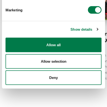
Marketing
07.20.26
07.15.26
Show details
El Niño und die Hitzewelle
Plant-for-the-Pla
in Europa: Was steckt
vereint: Globale 
Allow all
wirklich dahinter?
lokale Resilienz
Eine Rekordhitze und der insgesamt
Vom 9. bis 12. Juli kamen
zweitwärmste Juni aller Zeiten haben
und junge Engagierte von
Allow selection
Europa in den vergangenen Wochen
the-Planet zum Global P
fest im Griff gehabt. Hinzu kommen
Ambassador Council Mee
Deny
immer wieder neue…
zusammen, das alle zwei