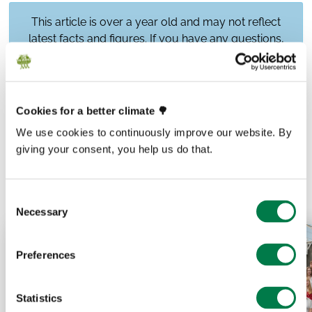
This article is over a year old and may not reflect
latest facts and figures. If you have any questions,
please contact
media@plant-for-the-planet.org
Cookies for a better climate 🌳
We use cookies to continuously improve our website. By
Prev
Next
giving your consent, you help us do that.
Consent
Necessary
Selection
Preferences
Statistics