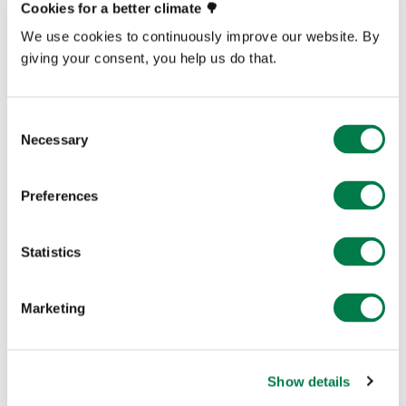
einfach über
info@plant-for-the-planet.org
nachfragen –
Cookies for a better climate 🌳
wir bringen euch mit den Experten von Develey in
We use cookies to continuously improve our website. By
Kontakt!
giving your consent, you help us do that.
Consent
Necessary
Selection
This article is over a year old and may not reflect
latest facts and figures. If you have any questions,
Preferences
please contact
media@plant-for-the-planet.org
Statistics
Marketing
Prev
Next
Show details