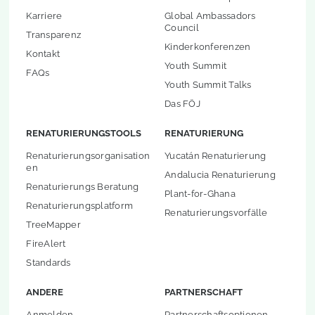
Karriere
Global Ambassadors
Council
Transparenz
Kinderkonferenzen
Kontakt
Youth Summit
FAQs
Youth Summit Talks
Das FÖJ
RENATURIERUNGSTOOLS
RENATURIERUNG
Renaturierungsorganisation
Yucatán Renaturierung
en
Andalucia Renaturierung
Renaturierungs Beratung
Plant-for-Ghana
Renaturierungsplatform
Renaturierungsvorfälle
TreeMapper
FireAlert
Standards
ANDERE
PARTNERSCHAFT
Anmelden
Partnerschaftsoptionen