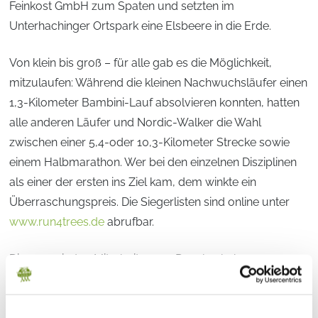
Feinkost GmbH zum Spaten und setzten im
Unterhachinger Ortspark eine Elsbeere in die Erde.
Von klein bis groß – für alle gab es die Möglichkeit,
mitzulaufen: Während die kleinen Nachwuchsläufer einen
1,3-Kilometer Bambini-Lauf absolvieren konnten, hatten
alle anderen Läufer und Nordic-Walker die Wahl
zwischen einer 5,4-oder 10,3-Kilometer Strecke sowie
einem Halbmarathon. Wer bei den einzelnen Disziplinen
als einer der ersten ins Ziel kam, dem winkte ein
Überraschungspreis. Die Siegerlisten sind online unter
www.run4trees.de
abrufbar.
Die engagierten Mitarbeiter von Develey haben
inzwischen große Erfahrung im Organisieren des
Spendenlaufs. Wer die Idee in seinen Ort holen will, kann