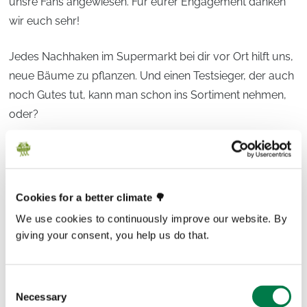
unsre Fans angewiesen. Für eurer Engagement danken
wir euch sehr!
Jedes Nachhaken im Supermarkt bei dir vor Ort hilft uns,
neue Bäume zu pflanzen. Und einen Testsieger, der auch
noch Gutes tut, kann man schon ins Sortiment nehmen,
oder?
Cookies for a better climate 🌳
This article is over a year old and may not reflect
latest facts and figures. If you have any questions,
We use cookies to continuously improve our website. By
please contact
media@plant-for-the-planet.org
giving your consent, you help us do that.
Consent
Necessary
Selection