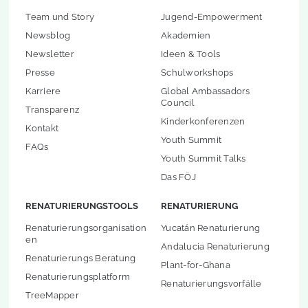
Team und Story
Jugend-Empowerment
Newsblog
Akademien
Newsletter
Ideen & Tools
Presse
Schulworkshops
Karriere
Global Ambassadors
Council
Transparenz
Kinderkonferenzen
Kontakt
Youth Summit
FAQs
Youth Summit Talks
Das FÖJ
RENATURIERUNGSTOOLS
RENATURIERUNG
Renaturierungsorganisation
Yucatán Renaturierung
en
Andalucia Renaturierung
Renaturierungs Beratung
Plant-for-Ghana
Renaturierungsplatform
Renaturierungsvorfälle
TreeMapper