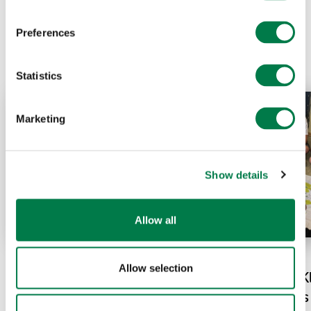
Prev
Next
Preferences
Statistics
Marketing
Show details
Allow all
08.06.26
08.05.26
Allow selection
Balam Beh in Mexiko:
Gemeinsam für K
Warum der Jaguar einen
Biodiversität: Da