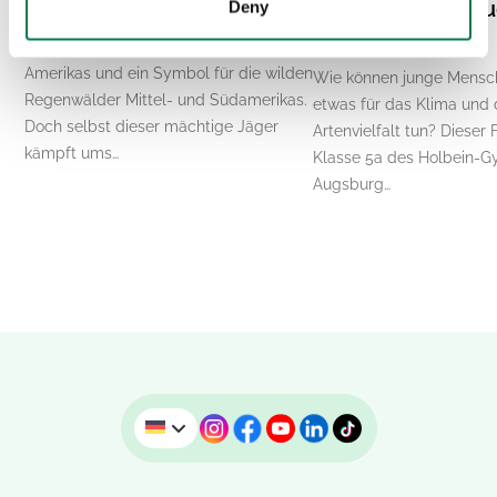
Korridor braucht
Gymnasium in A
Deny
wird aktiv
Der Jaguar ist die größte Raubkatze
Amerikas und ein Symbol für die wilden
Wie können junge Mensc
Regenwälder Mittel- und Südamerikas.
etwas für das Klima und 
Doch selbst dieser mächtige Jäger
Artenvielfalt tun? Dieser 
kämpft ums…
Klasse 5a des Holbein-G
Augsburg…