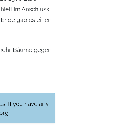
ielt im Anschluss
m Ende gab es einen
h mehr Bäume gegen
res. If you have any
org