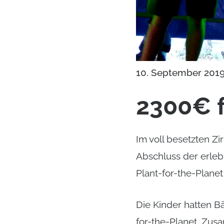
10. September 201
2300€ f
Im voll besetzten Zi
Abschluss der erle
Plant-for-the-Planet
Die Kinder hatten B
for-the-Planet. Zu