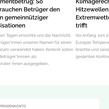
tmentbetrug: So
Klimagerech
rauchen Betrüger den
Hitzewelle
 gemeinnütziger
Extremwetter
isationen
trifft
gen Tagen erreichte uns die Nachricht,
Als Anfang Juni 2
rüger*innen unseren Namen für einen
Europas Temperat
Scam verwendet haben. Konkret sollen
brachte und sais
 Betrüger*innnen als
gesamten Kontin
erater*innen ausgegeben…
SPENDENKONTO