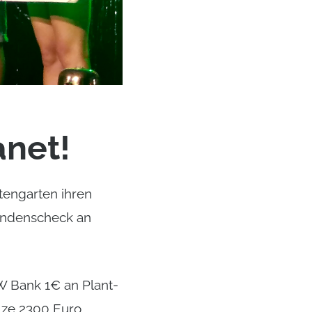
anet!
utengarten ihren
endenscheck an
W Bank 1€ an Plant-
lze 2300 Euro