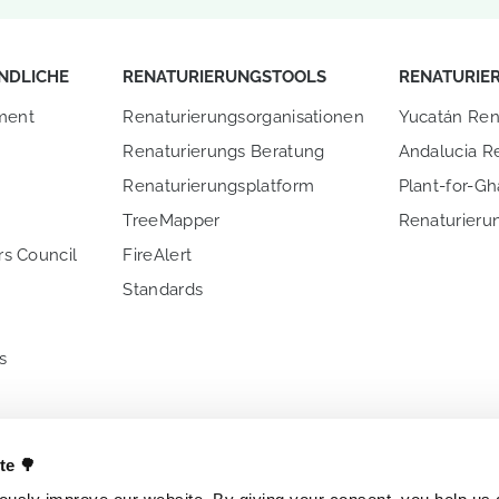
NDLICHE
RENATURIERUNGSTOOLS
RENATURIE
ment
Renaturierungsorganisationen
Yucatán Ren
Renaturierungs Beratung
Andalucia R
Renaturierungsplatform
Plant-for-G
TreeMapper
Renaturierun
s Council
FireAlert
n
Standards
s
E UNS
ANDERE PROJEKTE
NATIONALE 
ate 🌳
Billionen Bäume
Brasilien