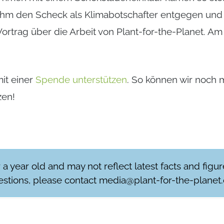
hm den Scheck als Klimabotschafter entgegen und h
Vortrag über die Arbeit von Plant-for-the-Planet. A
mit einer
Spende unterstützen
. So können wir noc
zen!
r a year old and may not reflect latest facts and figu
stions, please contact
media@plant-for-the-planet.