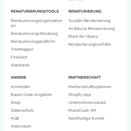
RENATURIERUNGSTOOLS
RENATURIERUNG
Renaturierungsorganisation
Yucatán Renaturierung
en
Andalucia Renaturierung
Renaturierungs Beratung
Plant-for-Ghana
Renaturierungsplatform
Renaturierungsvorfälle
TreeMapper
FireAlert
Standards
ANDERE
PARTNERSCHAFT
Anmelden
Partnerschaftsoptionen
Baum-Code eingeben
Shopify App
Shop
Unternehmenswald
Datenschutz
PlanetCash API
AGB
Nachhaltige Events
Impressum