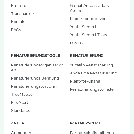
Karriere
Global Ambassadors
Council
Transparenz
Kinderkonferenzen
Kontakt
Youth Summit
FAQs
Youth Summit Talks
Das FÖJ
RENATURIERUNGSTOOLS
RENATURIERUNG
Renaturierungsorganisation
Yucatán Renaturierung
en
Andalucia Renaturierung
Renaturierungs Beratung
Plant-for-Ghana
Renaturierungsplatform
Renaturierungsvorfälle
TreeMapper
FireAlert
Standards
ANDERE
PARTNERSCHAFT
Anmelden
Partnerschaftsoptionen