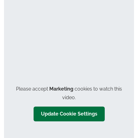
In einem Rotary- oder Lions-Club.
Das sind Clubs, in denen sich Erwachsene für den guten
Zweck engagieren. Frag doch einfach mal so einen Club
in deiner Nähe, ob sie dich zu ihrem Treffen einladen und
Please accept
Marketing
cookies to watch this
du dort sprechen kannst.
video.
Hier kannst du Rotary-Clubs suchen:
rotary.de/clubs
Update Cookie Settings
Hier kannst du Lions-Clubs suchen:
lions.de/clubsuche