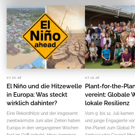
07.20.26
07.15.26
El Niño und die Hitzewelle
Plant-for-the-Pla
in Europa: Was steckt
vereint: Globale 
wirklich dahinter?
lokale Resilienz
Eine Rekordhitze und der insgesamt
Vom 9. bis 12. Juli kamen
zweitwärmste Juni aller Zeiten haben
und junge Engagierte von
Europa in den vergangenen Wochen
the-Planet zum Global P
fest im Griff gehabt. Hinzu kommen
Ambassador Council Mee