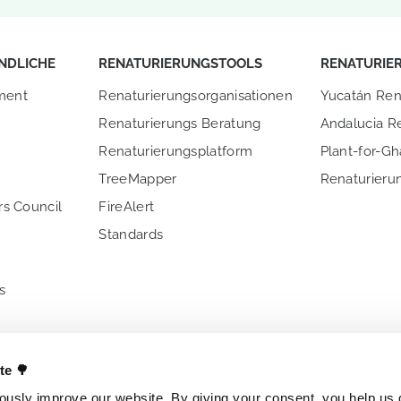
NDLICHE
RENATURIERUNGSTOOLS
RENATURIE
ment
Renaturierungsorganisationen
Yucatán Ren
Renaturierungs Beratung
Andalucia R
Renaturierungsplatform
Plant-for-G
TreeMapper
Renaturierun
s Council
FireAlert
n
Standards
s
E UNS
ANDERE PROJEKTE
NATIONALE 
ate 🌳
Billionen Bäume
Brasilien
usly improve our website. By giving your consent, you help us d