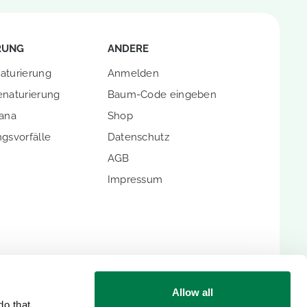
RUNG
ANDERE
aturierung
Anmelden
enaturierung
Baum-Code eingeben
hana
Shop
gsvorfälle
Datenschutz
AGB
Impressum
ENTITÄTEN
Allow all
o that.