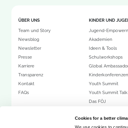
ÜBER UNS
KINDER UND JUGE
Team und Story
Jugend-Empower
Newsblog
Akademien
Newsletter
Ideen & Tools
Presse
Schulworkshops
Karriere
Global Ambassador
Transparenz
Kinderkonferenze
Kontakt
Youth Summit
FAQs
Youth Summit Talk
Das FÖJ
PARTNERSCHAFT
UNTERSTÜTZEN SI
Cookies for a better clim
Partnerschaftsoptionen
Spenden
We use cookies to continuo