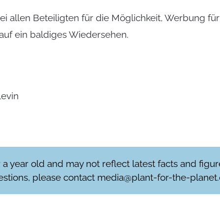
i allen Beteiligten für die Möglichkeit, Werbung fü
auf ein baldiges Wiedersehen.
Levin
r a year old and may not reflect latest facts and figu
stions, please contact
media@plant-for-the-planet.