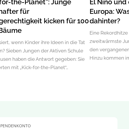
for-the-Planet”: Junge
El Niño und 
after für
Europa: Was
erechtigkeit kicken für 100
dahinter?
 Bäume
Eine Rekordhitze
zweitwärmste Jun
iert, wenn Kinder ihre Ideen in die Tat
den vergangenen 
? Sieben Jungen der Aktiven Schule
Hinzu kommen i
usen haben die Antwort gegeben: Sie
erten mit „Kick-for-the-Planet“…
SPENDENKONTO