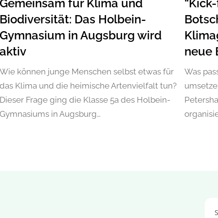
Gemeinsam für Klima und
“Kick-
Biodiversität: Das Holbein-
Botsch
Gymnasium in Augsburg wird
Klimag
aktiv
neue
Wie können junge Menschen selbst etwas für
Was pass
das Klima und die heimische Artenvielfalt tun?
umsetzen
Dieser Frage ging die Klasse 5a des Holbein-
Petersha
Gymnasiums in Augsburg…
organisi