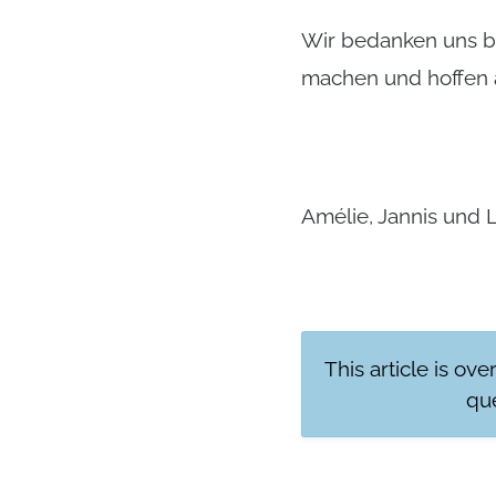
Wir bedanken uns be
machen und hoffen 
Amélie, Jannis und 
This article is ove
que