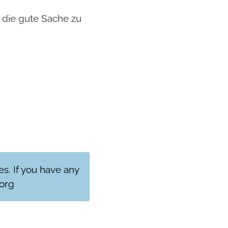
r die gute Sache zu
res. If you have any
org