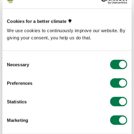
Trompetenklängen und vollendetem Chorgesang für
musikbegeisterte Helfer in der Dresdner Frauenkirche.
Cookies for a better climate 🌳
Was für ein Tag, vielen Dank!
We use cookies to continuously improve our website. By
giving your consent, you help us do that.
Martin Gerner
Consent
Necessary
Selection
Preferences
This article is over a year old and may not reflect
latest facts and figures. If you have any questions,
Statistics
please contact
media@plant-for-the-planet.org
Marketing