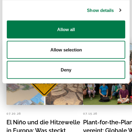
Prev
Next
Show details
Allow all
Allow selection
Deny
07.20.26
07.15.26
El Niño und die Hitzewelle
Plant-for-the-Pla
in Europa: Was steckt
vereint: Globale 