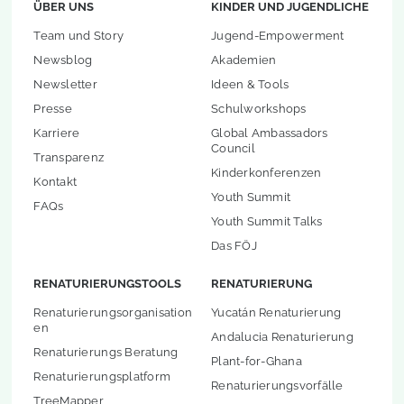
ÜBER UNS
KINDER UND JUGENDLICHE
Team und Story
Jugend-Empowerment
Newsblog
Akademien
Newsletter
Ideen & Tools
Presse
Schulworkshops
Karriere
Global Ambassadors
Council
Transparenz
Kinderkonferenzen
Kontakt
Youth Summit
FAQs
Youth Summit Talks
Das FÖJ
RENATURIERUNGSTOOLS
RENATURIERUNG
Renaturierungsorganisation
Yucatán Renaturierung
en
Andalucia Renaturierung
Renaturierungs Beratung
Plant-for-Ghana
Renaturierungsplatform
Renaturierungsvorfälle
TreeMapper